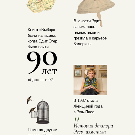
В юности Эдит
занималась
Книга «Выбор»
гимнастикой и
была написана,
90
грезила о карьере
когда Эдит Эгер
балерины.
было почти
лет
«Дар» — в 92.
В 1987 стала
Женщиной года
в Эль-Пасо.
"
История доктора
Помогая другим
Эгер изменила