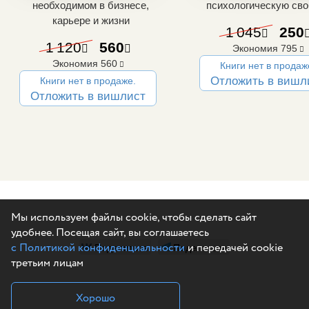
необходимом в бизнесе,
психологическую св
карьере и жизни
1 045
250
1 120
560
Экономия
795
Экономия
560
Книги нет в продаж
Отложить в вишл
Книги нет в продаже.
Отложить в вишлист
Мы используем файлы cookie, чтобы сделать сайт
удобнее. Посещая сайт, вы соглашаетесь
Поделиться
Поделиться
с Политикой конфиденциальности
и передачей cookie
третьим лицам
Хорошо