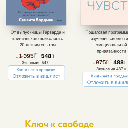
От выпускницы Гарварда и
Пошаговая программ
клинического психолога с
изучения своего т
20-летним
опытом
эмоциональной
привязанности
1 095
548
975
488
Экономия
547
Экономия
487
Книги нет в продаже.
Отложить в вишлист
Книги нет в продаж
Отложить в вишл
Ключ к свободе