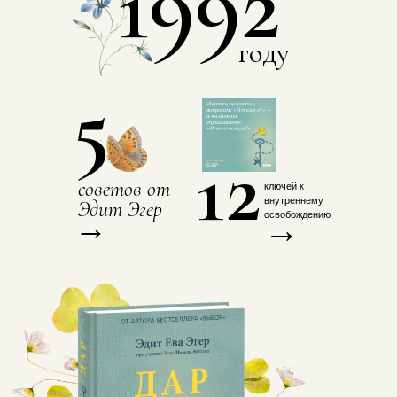
1992
году
5
12
советов от
ключей к
внутреннему
Эдит Эгер
→
освобождению
→