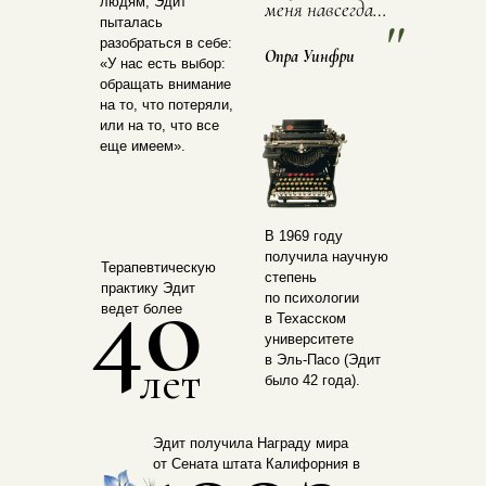
людям, Эдит
меня навсегда…
"
пыталась
разобраться в себе:
Опра Уинфри
«У нас есть выбор:
обращать внимание
на то, что потеряли,
или на то, что все
еще имеем».
В 1969 году
получила научную
4о
Терапевтическую
степень
практику Эдит
по психологии
ведет более
в Техасском
университете
в Эль-Пасо (Эдит
лет
было 42 года).
Эдит получила Награду мира
от Сената штата Калифорния в