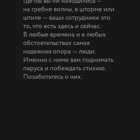
Где бы вы ни находились —
Книга с МИФом
Корпоративные подарки
на гребне волны, в шторме или
штиле — ваши сотрудники это
Офисная библиотека
Курсы
Витрина кейсов
то, что есть здесь и сейчас.
В любые времена и в любых
обстоятельствах самая
надежная опора — люди.
Именно с ними вам поднимать
паруса и побеждать стихию.
Позаботьтесь о них.