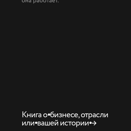
она работает.
Книга о⦁бизнесе, отрасли
или⦁вашей истории⦁→