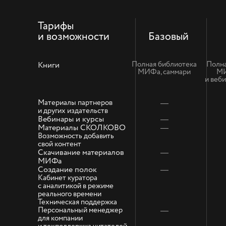
Тарифы
и возможности
Базовый
Полная библиотека
Полна
Книги
МИФа, саммари
МИ
и веб
Материалы партнеров
—
и других издательств
Вебинары и курсы
—
Материалы СКОЛКОВО
—
Возможность добавить
свой контент
Скачивание материалов
—
МИФа
Создание полок
—
Кабинет куратора
с аналитикой в режиме
реального времени
Техническая поддержка
Персональный менеджер
—
для компании