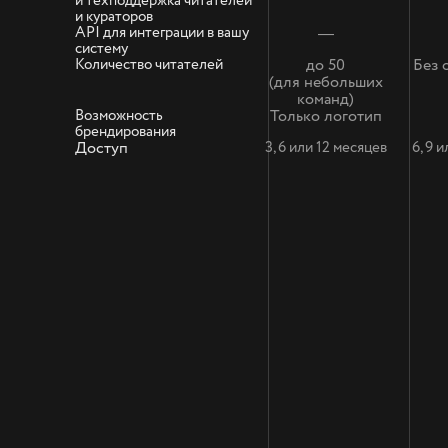
и техподдержка читателей
и кураторов
API для интеграции в вашу
—
систему
Количество читателей
до 50
Без 
(для небольших
команд)
Возможность
Только логотип
брендирования
Доступ
3, 6 или 12 месяцев
6, 9 