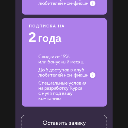
любителей нон-фикшн
ПОДПИСКА НА
2
года
Скидка от 15%
или бонусный месяц
До 5 доступов
в
клуб
любителей нон-фикшн
Специальные условия
на разработку Курса
с нуля под вашу
компанию
Оставить заявку