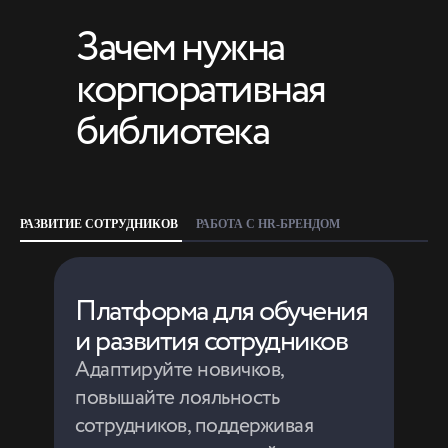
Зачем нужна
корпоративная
библиотека
РАЗВИТИЕ СОТРУДНИКОВ
РАБОТА С HR-БРЕНДОМ
Инструмент для работы
Платформа для обучения
с HR-брендом компании
и развития сотрудников
Развивайте проекты компании
Адаптируйте новичков,
и транслируйте ценности бренда
повышайте лояльность
через заботу о людях.
сотрудников, поддерживая
Используйте библиотеку как