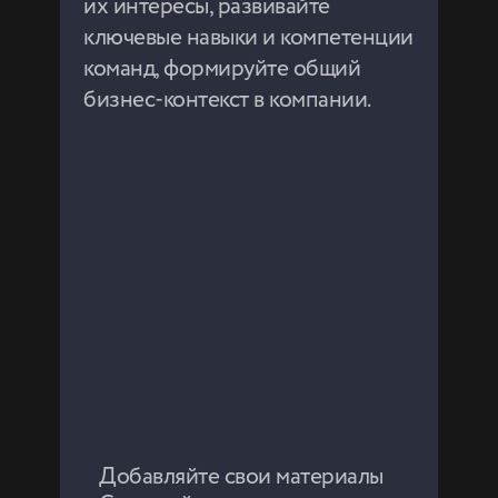
их интересы, развивайте
полезное и долгосрочное
дополнение к обычному набору
ключевые навыки и компетенции
бонусов.
команд, формируйте общий
бизнес-контекст в компании.
Сделайте обучение
управляемым процессом
Экономьте бюджет
Добавляйте свои материалы