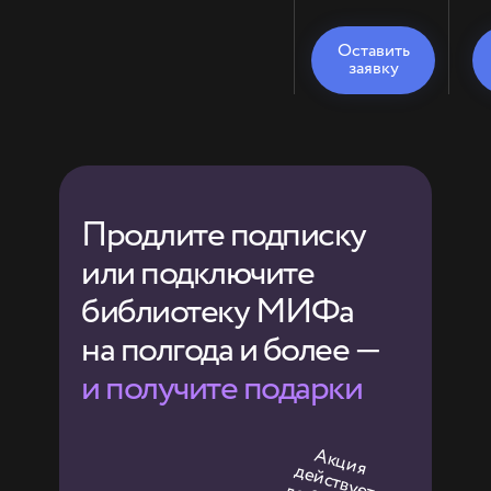
Оставить
заявку
Продлите подписку
или подключите
библиотеку МИФа
на полгода и более —
и получите подарки
А
к
ц
и
я
е
й
с
тв
у
о
3
1 и
ю
л
д