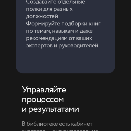
с единым доступом
Создавайте отдельные
к книгам, лекциям,
полки для разных
дополнительным
должностей
материалам
Формируйте подборки книг
Переходите от точечного
по темам, навыкам и даже
обучения к системе, которая
рекомендациям от ваших
приносит результат
экспертов и руководителей
Закажите брендирование
библиотеки и интеграцию
с вашим корпоративным
порталом
Управляйте
процессом
и результатами
В библиотеке есть кабинет