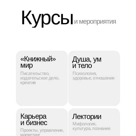
Курсы
и мероприятия
«Книжный»
Душа, ум
мир
и тело
Писательство,
Психология,
издательское дело,
здоровье, отношения
креатив
Карьера
Лектории
и бизнес
Мифология,
культура, познание
Проекты, управление,
маркетинг