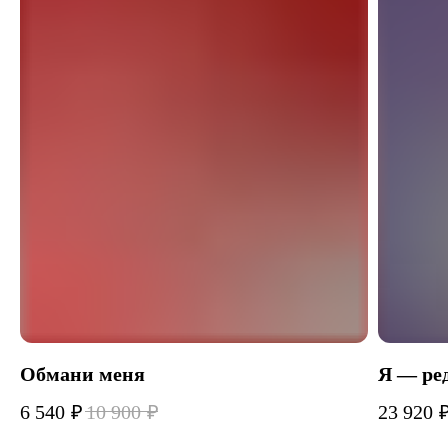
Обмани меня
Я — ре
6 540
₽
10 900
₽
23 920