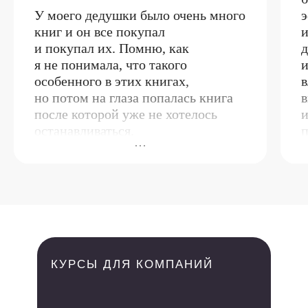
У моего дедушки было очень много
книг и он все покупал
и
и покупал их. Помню, как
д
я не понимала, что такого
и
особенного в этих книгах,
в
но потом на глаза попалась книга
в
после которой уже не хотелось
и
останавливаться.
п
о
Страница курса „Я — редактор“
Я
попалась мне именно тогда, когда
и
хотелось перемен и я подумала
и
„почему бы и нет, тем более
е
была же у меня мечта работать
п
в издательстве“
и
Если честно, было немного
э
КУРСЫ ДЛЯ КОМПАНИЙ
страшно, это мой первый курс,
но после первого занятия страх