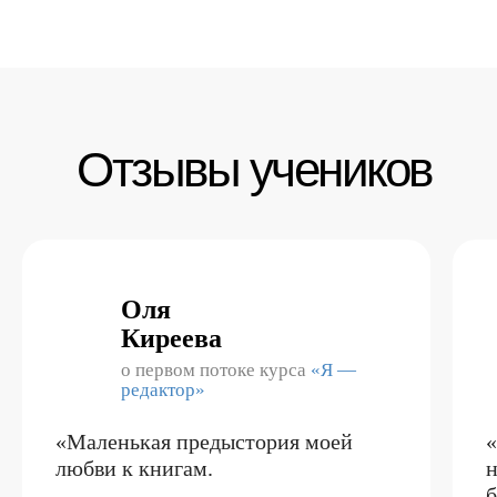
Отзывы учеников
Оля
Киреева
о первом потоке курса
«Я —
редактор»
«Маленькая предыстория моей
«
любви к книгам.
н
б