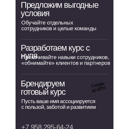
прошел и началось увлекательное
Предложим выгодные
погружение в профессию
условия
редактора.
Обучайте отдельных
сотрудников и целые команды
Этот курс получился волшебным
и познавательным)
Спасибо всем кто трудился над
Разработаем курс с
ним!❤️»
нуля
Прокачивайте навыки сотрудников,
«обнимайте» клиентов и партнеров
Брендируем
Скидки
до 80
%
готовый курс
Пусть ваше имя ассоциируется
с пользой, заботой и развитием
+7 958 295-64-24