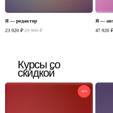
Я — редактор
Я — ав
23 920
₽
29 900
₽
47 920
Курсы со
скидкой
-40%