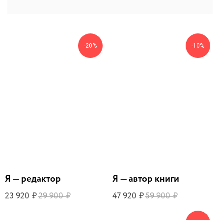
-20%
-10%
Я — редактор
Я — автор книги
23 920
29 900
47 920
59 900
₽
₽
₽
₽