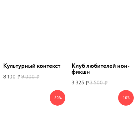
Культурный контекст
Клуб любителей нон-
фикшн
8 100
9 000
₽
₽
3 325
3 500
₽
₽
-50%
-10%