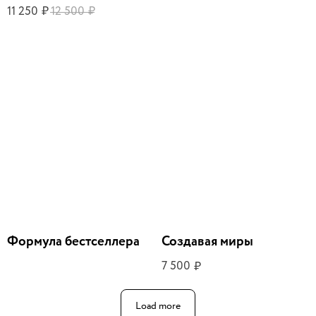
11 250
12 500
₽
₽
Формула бестселлера
Создавая миры
7 500
₽
Load more