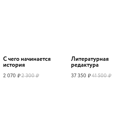
С чего начинается
Литературная
история
редактура
2 070
2 300
37 350
41 500
₽
₽
₽
₽