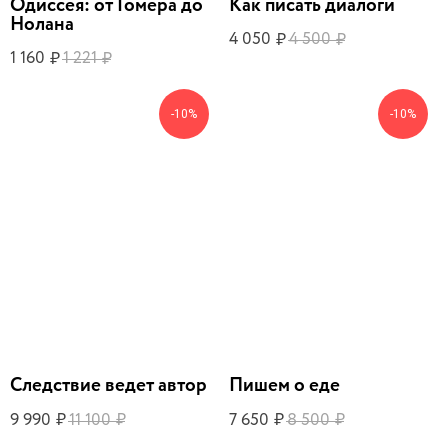
Одиссея: от Гомера до
Как писать диалоги
Нолана
4 050
4 500
₽
₽
1 160
1 221
₽
₽
-10%
-10%
Следствие ведет автор
Пишем о еде
9 990
11 100
7 650
8 500
₽
₽
₽
₽