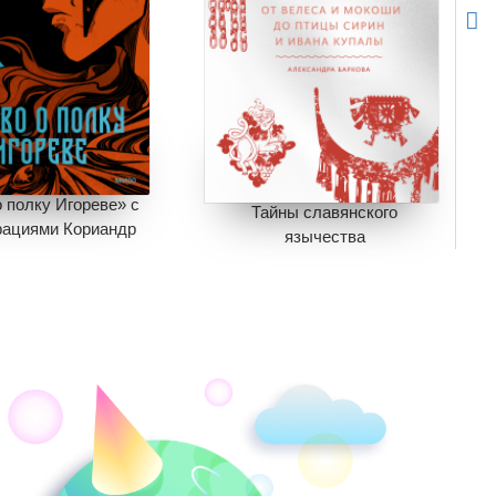
 полку Игореве» с
Тайны славянского
ациями Кориандр
язычества
095
438
975
488
ономия
657
Экономия
487
ить в корзину
Добавить в корзину
рзине
нет книг
В корзине
нет книг