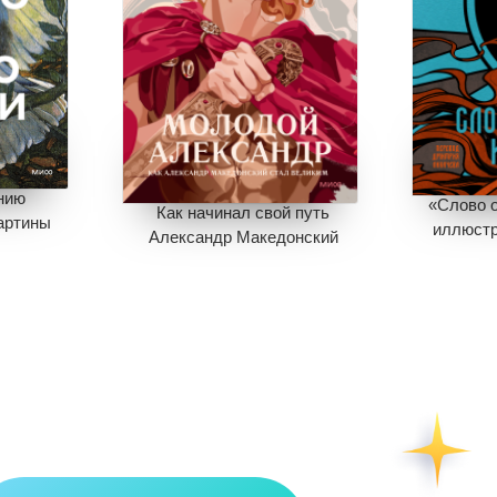
нию
«Слово о
Как начинал свой путь
артины
иллюстр
Александр Македонский
1 
895
358
8
Эк
Экономия
537
7
Добав
Книги нет в продаже.
аже.
Отложить в вишлист
шлист
В ко
В корзине
нет книг
книг