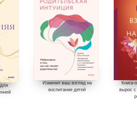
Изменит ваш взгляд на
Книга-о
 для
воспитание детей
вырос с
енней
995
348
р
8
Экономия
647
8
Эк
7
Добавить в корзину
Книги
зину
В корзине
нет книг
Отлож
книг
В ко