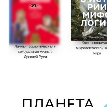
Ключ к понима
Личная, романтическая и
мифологической к
сексуальная жизнь в
мира
Древней Руси
1 595
79
1 145
573
Экономия
79
Экономия
572
Книги нет в прод
Добавить в корзину
Отложить в ви
В корзине
нет 
В корзине
нет книг
ПЛАНЕТА