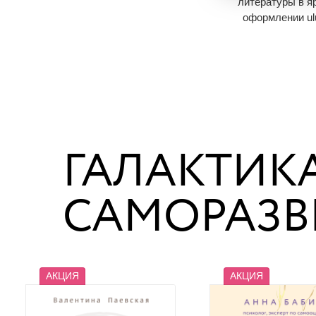
литературы в я
Экономия
747
оформлении ulu
Добавить в корзину
975
48
Экономия
48
В корзине
нет книг
Добавить в кор
В корзине
нет 
ГАЛАКТИК
САМОРАЗВ
АКЦИЯ
АКЦИЯ