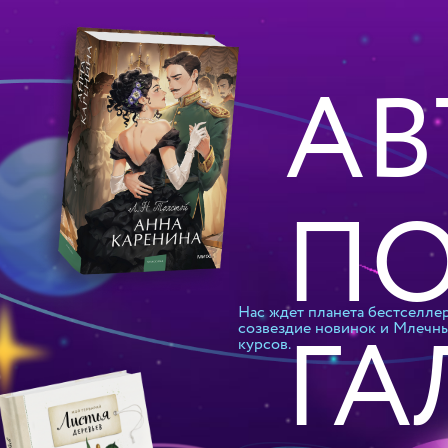
АВ
П
Нас ждет планета бестселлер
ГА
созвездие новинок и Млечны
курсов.