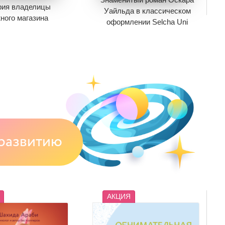
рия владелицы
Уайльда в классическом
ного магазина
оформлении Selcha Uni
45
373
625
313
ономия
372
Экономия
312
 нет в продаже.
Добавить в корзину
ить в вишлист
В корзине
нет книг
рзине
нет книг
развитию
АКЦИЯ