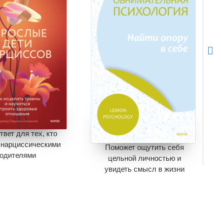
твет для тех, кто
 нарциссическими
Поможет ощутить себя
одителями
цельной личностью и
95
448
увидеть смысл в жизни
ономия
447
675
200
 нет в продаже.
Экономия
475
ить в вишлист
Книги нет в продаже.
рзине
нет книг
Отложить в вишлист