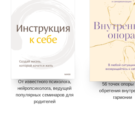
От известного психолога,
56 точек опоры
нейропсихолога, ведущей
обретения внутр
популярных семинаров для
гармонии
родителей
695
34
795
398
Экономия
34
Экономия
397
Добавить в кор
Добавить в корзину
В корзине
нет 