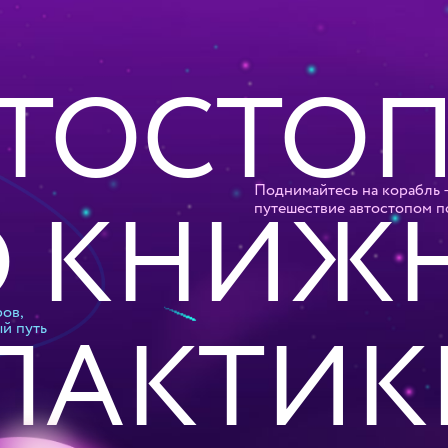
ТОСТО
Поднимайтесь на корабль 
О КНИЖ
путешествие автостопом п
ов,
ЛАКТИК
й путь