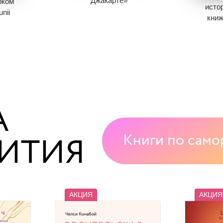
Джакарте»
рком
исто
1 595
798
nii
книж
8
Экономия
797
7
7
Книги нет в продаже.
Эк
Отложить в вишлист
зину
Книги
В корзине
нет книг
Отлож
книг
В ко
А
Книги по само
ИТИЯ
АКЦИЯ
АКЦИЯ