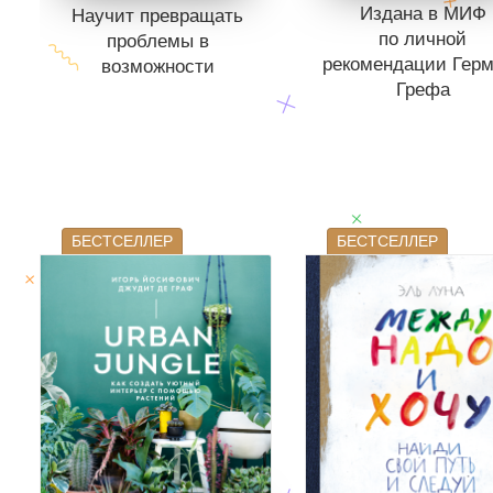
Издана в МИФ
Научит превращать
по личной
проблемы в
рекомендации Гер
возможности
Грефа
Книги нет в продаже.
Отложить в вишлист
Книги нет в продаже
Отложить в вишли
В корзине
нет книг
В корзине
нет кни
БЕСТСЕЛЛЕР
БЕСТСЕЛЛЕР