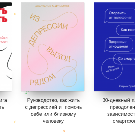
ига
Руководство, как жить
30-дневный п
ть
с депрессией и помочь
преодоле
себе или близкому
зависимост
человеку
смартфо
.
ст