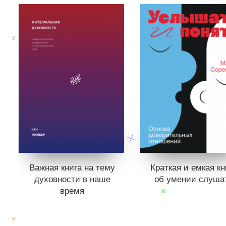
Важная книга на тему
Краткая и емкая кн
духовности в наше
об умении слуша
время
Книги нет в продаже
Отложить в вишли
Книги нет в продаже.