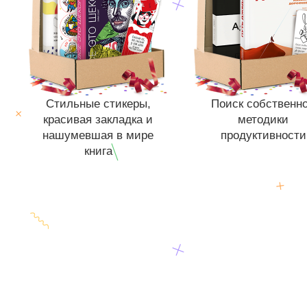
Стильные стикеры,
Поиск собственн
красивая закладка и
методики
нашумевшая в мире
продуктивности
книга
Книги нет в продаже
Отложить в вишли
Книги нет в продаже.
Отложить в вишлист
В корзине
нет кни
В корзине
нет книг