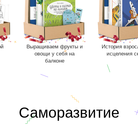
ой
Выращиваем фрукты и
История взрос
овощи у себя на
исцеления с
балконе
Книги нет в пр
Отложить в в
.
Книги нет в продаже.
ст
Отложить в вишлист
В корзине
не
г
В корзине
нет книг
Саморазвитие