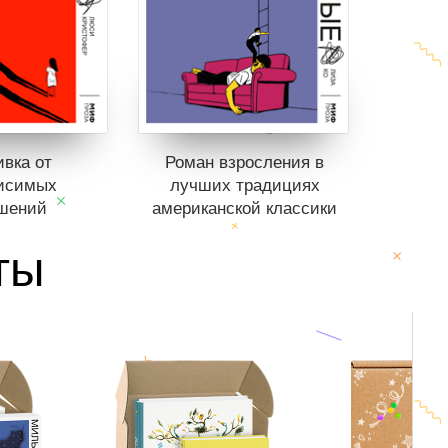
вка от
Роман взросления в
исимых
лучших традициях
шений
американской классики
ты
 в продаже.
Книги нет в продаже.
 в вишлист
Отложить в вишлист
е
нет книг
В корзине
нет книг