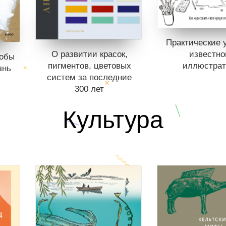
Практические у
известно
О развитии красок,
тобы
иллюстрат
пигментов, цветовых
знь
систем за последние
300 лет
Книги нет в пр
.
Отложить в в
Культура
ст
Книги нет в продаже.
В корзине
не
г
Отложить в вишлист
В корзине
нет книг