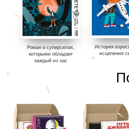
История взрос
Роман о суперсилах,
исцеления с
которыми обладает
каждый из нас
Книги нет в пр
П
Отложить в в
Книги нет в продаже.
Отложить в вишлист
В корзине
не
В корзине
нет книг