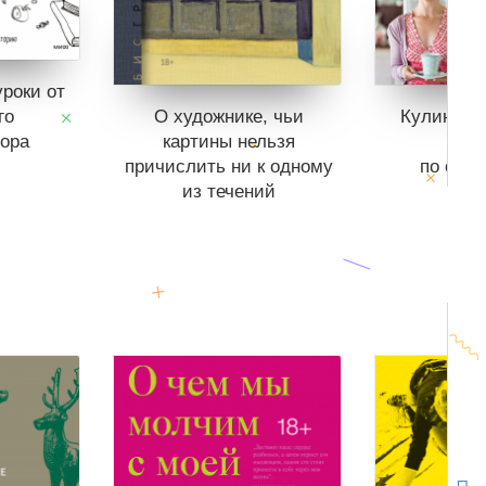
роки от
го
О художнике, чьи
Кулинарн
ора
картины нельзя
и с
причислить ни к одному
по обус
из течений
инте
одаже.
ишлист
Книги нет в продаже.
Книги нет
т книг
Отложить в вишлист
Отложить
В корзине
нет книг
В корзин