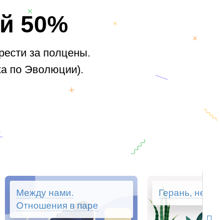
ой 50%
рести за полцены.
а по Эволюции).
Между нами.
Герань, не вя
Отношения в паре