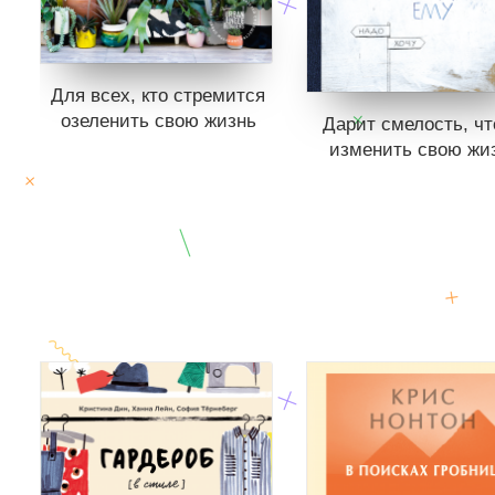
Для всех, кто стремится
озеленить свою жизнь
Дарит смелость, ч
изменить свою жи
Книги нет в продаже.
Отложить в вишлист
Книги нет в продаже
Отложить в вишли
В корзине
нет книг
В корзине
нет кни