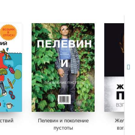
ствий
Пелевин и поколение
Железны
пустоты
взгляд 