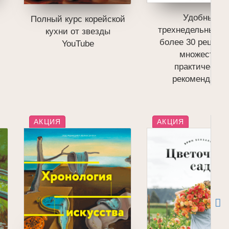
Удобный
Полный курс корейской
и
трехнедельный п
кухни от звезды
более 30 рецепт
YouTube
множество
практических
рекомендаци
АКЦИЯ
АКЦИЯ