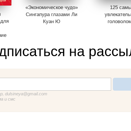
«Экономическое чудо»
125 сам
и
Сингапура глазами Ли
увлекател
 для
Куан Ю
головоло
ние
дписаться на рассы
р, dulsineya@gmail.com
ма и смс