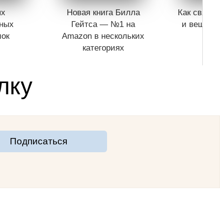
ых
Новая книга Билла
Как связан
ьных
Гейтса — №1 на
и вещи, к
мок
Amazon в нескольких
окр
категориях
лку
Подписаться