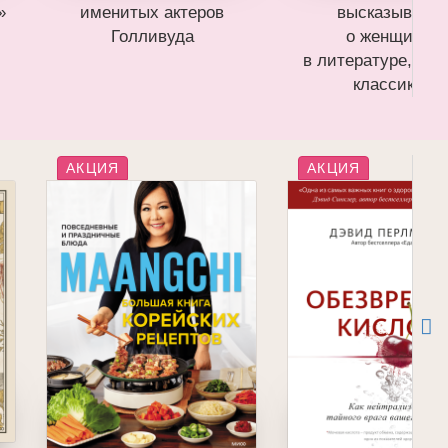
»
именитых актеров
высказывани
Голливуда
о женщинах
в литературе, ст
классикой
АКЦИЯ
АКЦИЯ