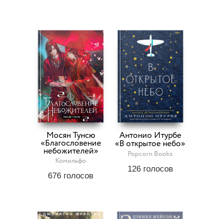
Мосян Тунсю
Антонио Итурбе
«Благословение
«В открытое небо»
небожителей»
Popcorn Books
Комильфо
126
голосов
676
голосов