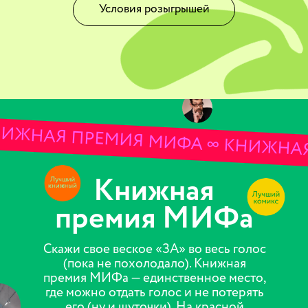
Условия розыгрышей
ИЖНАЯ ПРЕМИЯ МИФА ∞ КНИЖНАЯ
Книжная
премия МИФа
Скажи свое веское «ЗА» во весь голос
(пока не похолодало). Книжная
премия МИФа — единственное место,
где можно отдать голос и не потерять
его (ну и шуточки). На красной