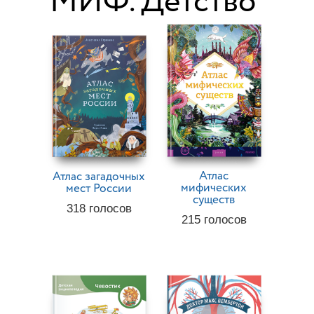
МИФ. Детство
Атлас
Атлас загадочных
мифических
мест России
существ
318
голосов
215
голосов