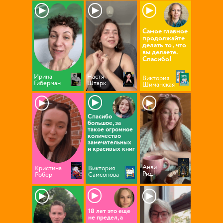
▶
▶
▶
Самое главное
продолжайте
делать то , что
вы делаете.
Спасибо!
Ирина
Настя
Виктория
Гиберман
Штарк
Шиманская
▶
▶
▶
Спасибо
большое, за
такое огромное
количество
замечательных
и красивых книг
Анви
Кристина
Виктория
Рид
Робер
Самсонова
▶
▶
▶
18 лет это еще
не предел, а