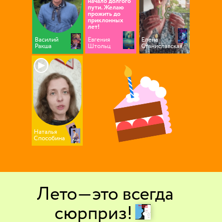
начало долгого
пути. Желаю
прожить до
приклонных
лет!
Василий
Евгения
Елена
Ракша
Штольц
Станиславская
▶
Наталья
Способина
Лето—это всегда
___
сюрприз!