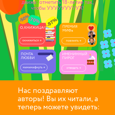
движа: отметить 18-летие так,
чтобы УУУУУУУУУХ!
-50%
-70%
-97%
ПРЕМИЯ
О, КНИЖИЦА!
МИФа
окнижиться →
повлиять →
ПОЧТА
ИМЕНИННЫЙ
ЛЮБВИ
ПИРОГ
мимимифнуть →
отведать →
Нас поздравляют
авторы! Вы их читали, а
теперь можете увидеть: