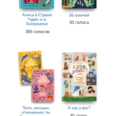
Алиса в Стране
36 ключей
Чудес и в
93
голоса
Зазеркалье
365
голосов
Тело, эмоции,
А как у вас?
отношения, ты:
81
голос