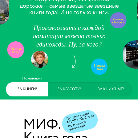
дорожке — самые
звездатые
звездные
книги года! И не только книги.
Проголосовать в каждой
номинации можно только
единожды. Ну, за кого?
Номинация
ЗА КНИГИ!
ЗА КРАСОТУ!
ЗА КНИЖНЫЕ!
Луч
шие книги
по
мнени
Фа 2022 года
МИФ.
М
И
ю
читателей
Книга года