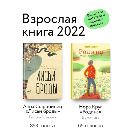
ыбирали
кни
жн
блогер
Взрослая
В
читатели и
ые
ы
книга 2022
Анна Старобинец
Нора Круг
«Лисьи броды»
«Родина»
Рипол-Классик
Бумкнига
353
голоса
65
голосов