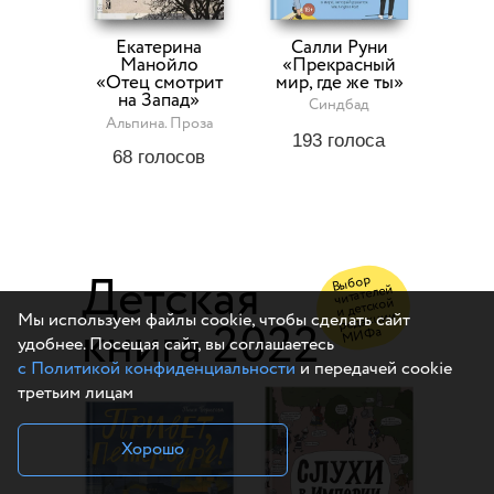
Екатерина
Салли Руни
Манойло
«Прекрасный
«Отец смотрит
мир, где же ты»
на Запад»
Синдбад
Альпина. Проза
193
голоса
68
голосов
Детская
Выбор
читателей
и детской
редакции
Мы используем файлы cookie, чтобы сделать сайт
книга 2022
МИФа
удобнее. Посещая сайт, вы соглашаетесь
с Политикой конфиденциальности
и передачей cookie
третьим лицам
Хорошо