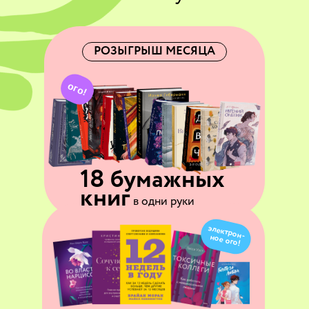
РОЗЫГРЫШ МЕСЯЦА
ого!
18 бумажных
книг
в одни руки
электрон- ное ого!