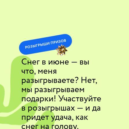
РОЗЫГРЫШИ ПРИЗОВ
Снег в июне — вы
что, меня
разыгрываете? Нет,
мы разыгрываем
подарки! Участвуйте
в розыгрышах — и да
придет удача, как
снег на голову.