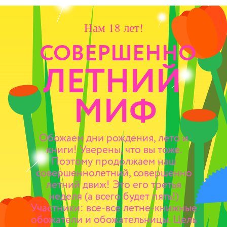
Нам 18 лет!
СОВЕРШЕННО
ЛЕТНИЙ
МИФ
Обожаем дни рождения, лето и
книги! Уверены, что вы тоже.
Поэтому продолжаем наш
совершеннолетний, совершенно
летний движ! Это его третья
неделя (а всего будет пять!)
Участники: все-все летне-книжные
обожатели и обожательницы. Цель