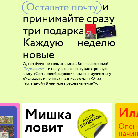
Оставьте почту и
Оставьте почту
принимайте сразу
три подарка
___
___
Каждую
___
неделю
новые
Выиграть —
О, там будут не только книги… Вот так сюрприз!
Подпишитесь
и получите на почту электронную
Подпишитесь
книгу «Семь преобразующих языков», а
удиокнигу
«Услышать и понять» и запись лекции Юлии
Тертышной «В чем мое предназначение?».
Ил
Мишка
ловит
Опен-
начи