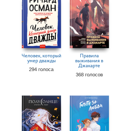
Человек, который
Правила
умер дважды
выживания в
Джакарте
294
голоса
368
голосов