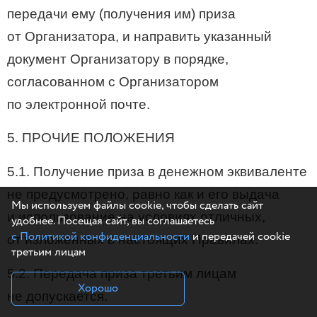
передачи ему (получения им) приза
от Организатора, и направить указанный
документ Организатору в порядке,
согласованном с Организатором
по электронной почте.
5. ПРОЧИЕ ПОЛОЖЕНИЯ
5.1. Получение приза в денежном эквиваленте
не предусмотрено, равно как и его выдача
Мы используем файлы cookie, чтобы сделать сайт
и использование на условиях отличных,
удобнее. Посещая сайт, вы соглашаетесь
с Политикой конфиденциальности
и передачей cookie
от изложенных в настоящих Правилах.
третьим лицам
5.2. Передача приза третьим лицам
Хорошо
не допускается.