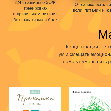
224 страницы о ЗОЖ,
О технике бега, с
тренировках
воли, питании и ж
и правильном питании
без фанатизма и боли
Книги нет в продаже
М
Отложить в вишли
Книги нет в продаже.
В корзине
нет кни
Отложить в вишлист
Концентрация — это
В корзине
нет книг
ум и смещать эмоциона
помогут уменьшить р