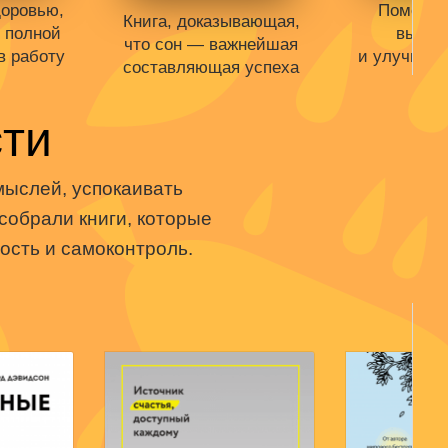
доровью,
Поможет
Книга, доказывающая,
и полной
вынос
что сон — важнейшая
в работу
и улучшить
составляющая успеха
одаже.
Книги нет
ти
Книги нет в продаже.
ишлист
Отложить
Отложить в вишлист
т книг
В корзин
мыслей, успокаивать
В корзине
нет книг
собрали книги, которые
ость и самоконтроль.