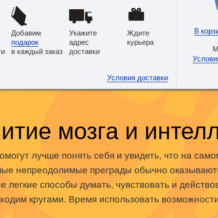
В корз
Добавим
Укажите
Ждите
подарок
адрес
курьера
М
ги
в каждый заказ
доставки
Условия
Условия доставки
итие мозга и интел
помогут лучше понять себя и увидеть, что на само
мые непреодолимые преграды обычно оказываются
 легкие способы думать, чувствовать и действов
 ходим кругами. Время использовать возможности