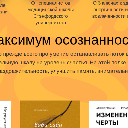
От специалистов
О 3 ключах к з
иле
медицинской школы
энергичности 
изни
Стэнфордского
вовлеченности 
университета
.
Книги нет в пр
аксимум осознаннос
ст
Отложить в в
Книги нет в продаже.
г
Отложить в вишлист
В корзине
не
 прежде всего про умение останавливать поток 
В корзине
нет книг
льную шкалу на уровень счастья. На этой полке 
аздражительность, улучшить память, внимательн