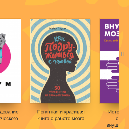
едование
Понятная и красивая
Истории 
еческого
книга о работе мозга
обосн
внушаемо