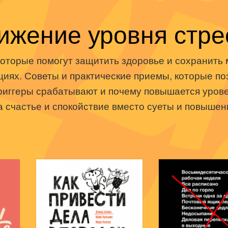
.
ст
Книги нет в продаже.
Книги нет в пр
ижение уровня стре
Отложить в вишлист
Отложить в в
г
В корзине
нет книг
В корзине
не
 которые помогут защитить здоровье и сохранит
циях. Советы и практические приемы, которые поз
иггеры срабатывают и почему повышается урове
а счастье и спокойствие вместо суеты и повышен