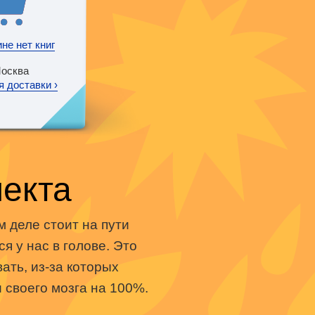
ине нет книг
осква
 доставки ›
лекта
м деле стоит на пути
 у нас в голове. Это
ать, из-за которых
 своего мозга на 100%.