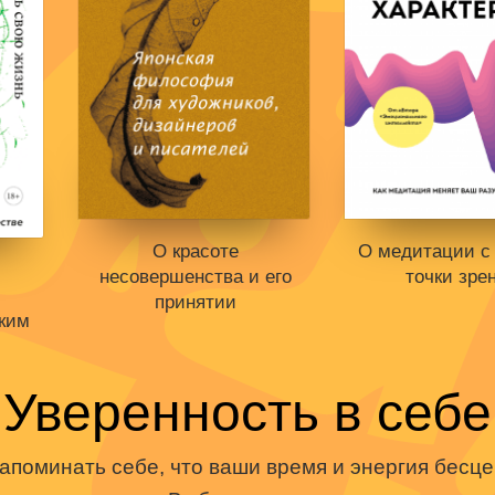
О красоте
О медитации с
несовершенства и его
точки зре
принятии
ким
Книги нет в пр
Отложить в в
Книги нет в продаже.
Уверенность в себе
Отложить в вишлист
В корзине
не
.
В корзине
нет книг
ст
апоминать себе, что ваши время и энергия бесце
г