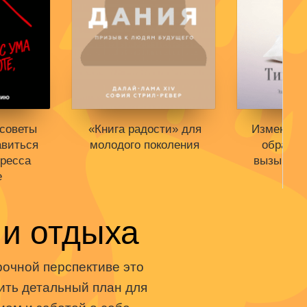
 советы
«Книга радости» для
Измените
авиться
молодого поколения
образ м
тресса
вызывающ
е
Книги нет в продаже.
Отложить в вишлист
Книги нет
Отложить
одаже.
 и отдыха
В корзине
нет книг
ишлист
В корзин
т книг
рочной перспективе это
оить детальный план для