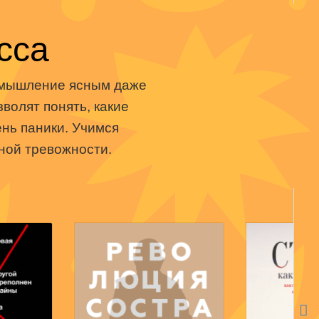
Книги нет в продаже.
Отложить в вишлист
одаже.
Книги нет
сса
ишлист
Отложить
В корзине
нет книг
т книг
В корзин
ь мышление ясным даже
волят понять, какие
нь паники. Учимся
ной тревожности.