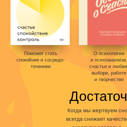
Поможет стать
О психологии
спокойнее и сосредо­
и психоанализе
точеннее
счастье и любви
выборе, работе
и творчестве
Книги нет в продаже.
Отложить в вишлист
Достаточ
Книги нет в продаже
В корзине
нет книг
Отложить в вишли
Когда мы жертвуем сно
В корзине
нет кни
всегда снижает качеств