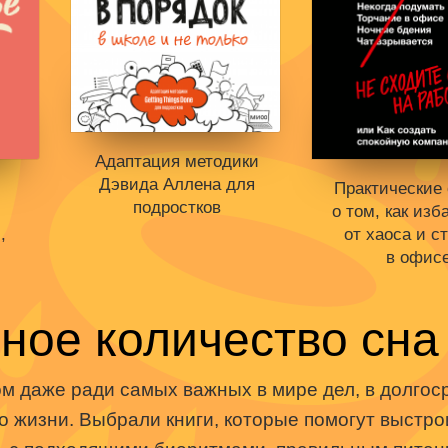
Адаптация методики
Дэвида Аллена для
Практические
подростков
,
о том, как изб
,
от хаоса и с
в офис
Книги нет в продаже.
Отложить в вишлист
Книги нет в пр
ное количество сна
В корзине
нет книг
Отложить в в
.
ст
В корзине
не
м даже ради самых важных в мире дел, в долгос
г
о жизни. Выбрали книги, которые помогут выстр