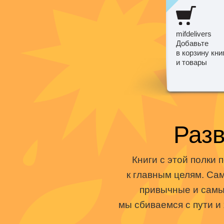
mifdelivers
Добавьте
в корзину кни
и товары
Разв
Книги с этой полки 
к главным целям. Са
привычные и самые
мы сбиваемся с пути и