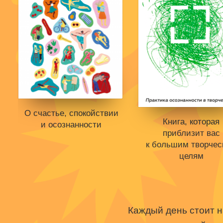
О счастье, спокойствии
Книга, которая
и осознанности
приблизит вас
к большим творчес
целям
Книги нет в продаже.
Отложить в вишлист
В корзине
нет книг
Книги нет в продаже
Отложить в вишли
Каждый день стоит н
В корзине
нет кни