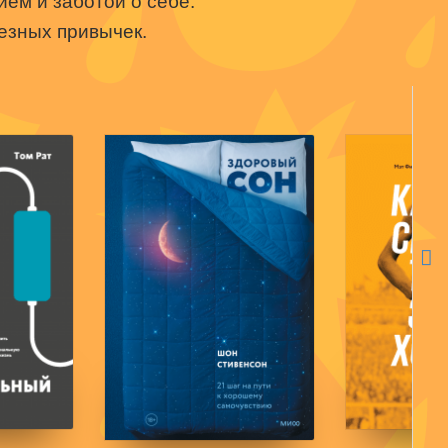
ем и заботой о себе.
езных привычек.