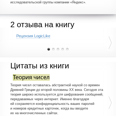
исследовательской группы компании «Яндекс».
математикой, — для них есть более строгие
математические формулировки и даже доказательства
теорем.
В книге Нелли и Андрей рассказывают, как математика
2 отзыва на книгу
помогает:
Планировать и составлять расписания (например,
железных дорог);
Рецензия LogiсLike
Кодировать тексты;
Обеспечивать надежную связь в сети;
Балансировать нагрузку в телекоммуникациях;
Шифровать сообщения;
Цитаты из книги
Распределять рекламные места в поисковых сетях.
Теория чисел
Из предисловия
После длинного перелета и полутора часов стояния
Теория чисел оставалась абстрактной наукой со времен
в очереди я, наконец, предъявляю паспорт и кладу
Древней Греции до второй половины XX века. Сегодня эта
указательный палец на маленький сканер в аэропорту
теория широко используется для шифрования сообщений,
Атланты.
передаваемых через интернет. Именно благодаря
ей сохраняется конфиденциальность ваших паролей
Унесенные ветром...
и номеров кредитных карточек, когда вы вводите
— С какой целью Вы приехали в США? — в голосе
их на многочисленных сайтах.