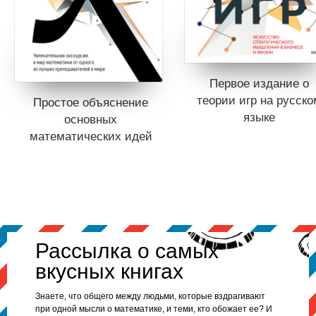
Можно копать и дальше, разбираться в конструкции
самолета (максимальная прочность при минимальном
весе), вникать в таинственную систему определения
стоимости билетов и так далее и тому подобное. И ничего
этого — то есть абсолютно ничего! — нельзя было бы
сделать без математики.
Первое издание о
теории игр на русско
Для кого эта книга
Простое объяснение
языке
основных
Эта книга для широкого круга читателей и не требует
никакой подготовки. При этом для наиболее
математических идей
заинтересованных и подготовленных читателей авторы
добавили дополнительные детали. Поэтому, кроме
основного текста, в книгу входят дополнительные
объяснения и приложения.
Рассылка о самых
вкусных книгах
Знаете, что общего между людьми, которые вздрагивают
при одной мысли о математике, и теми, кто обожает ее? И