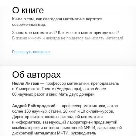
О книге
Книга о том, как благодаря математике вертится
современный мир.
Зачем мне математика? Как мне это может пригодиться?
В жизни никому и никогда не придется вычислять интеграл!
Удивительно, но в эпоху цифровых технологий многие
люди так размышляют и считают математику абстрактной
Развернуть описание
и ненужной наукой...
А ведь без нее невозможно существование современных
авиации, страхования, железных дорог, медицины,
Об авторах
интернета, экономики... Список можно продолжать долго,
но проще будет сказать — невозможно существование
Нелли Литвак
— профессор математики, преподаватель
современного мира, каким мы его знаем.
в Университете Твенте (Нидерланды), автор более
60 научных работ и книг. Мать двух дочерей
Нелли Литвак и Андрей Райгородский исправили эту
несправедливость, написав книгу о современных
Андрей Райгородский
— профессор математики, автор
приложениях математики. Книгу, которая будет одинаково
более 150 научных статей, 20 книг и 10 онлайн-курсов.
интересна и доступна как неподготовленному читателю
Директор физтех-школы прикладной математики
(за что отвечает основной текст — легкий, интересный
и информатики, заведующий лабораторией продвинутой
и понятный), так и продвинутому (благодаря развернутым
комбинаторики и сетевых приложений МФТИ, завкафедрой
объяснениям в каждой главе). Подойдет книга и для
дискретной математики МФТИ, руководитель
старшеклассников и студентов, интересующихся