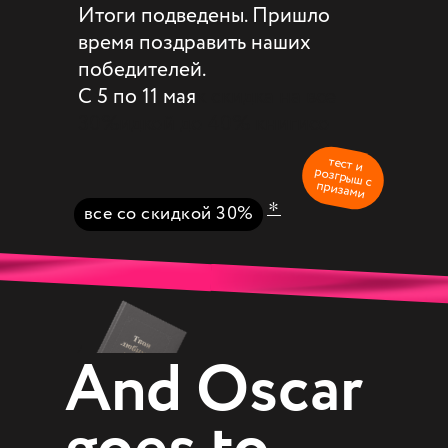
Итоги подведены. Пришло
время поздравить наших
победителей.
С 5 по 11 мая
к скидка на все
30%идкой до 40% книги
со
тест и
розгрыш с
призами
*
все со скидкой 30%
And Oscar