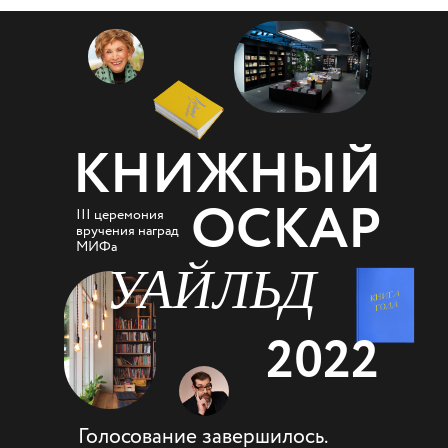
КНИЖНЫЙ
ОСКАР
III церемония
вручения наград
МИФа
УАЙЛЬД
2022
Голосование завершилось.