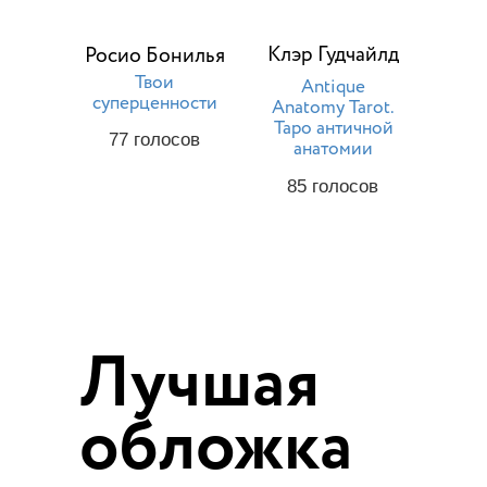
Клэр Гудчайлд
Росио Бонилья
Твои
Antique
суперценности
Anatomy Tarot.
Таро античной
77
голосов
анатомии
85
голосов
Лучшая
обложка