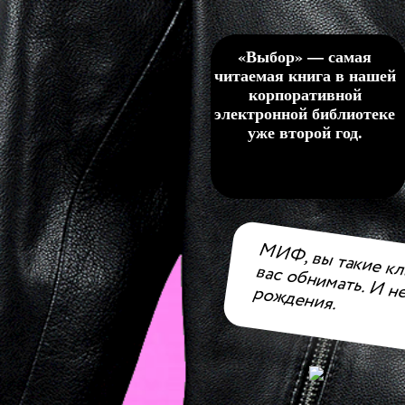
«Выбор» — самая
читаемая книга в нашей
корпоративной
электронной библиотеке
уже второй год.
вас обн
не толь
, вы такие классные, что хочется
рождения.