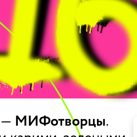
и —
МИФотворцы
.