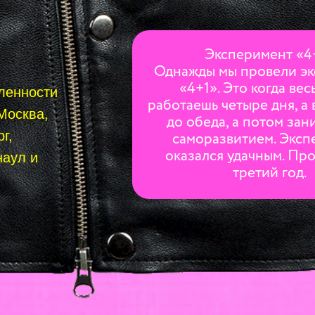
Эксперимент «4
Однажды мы провели э
«4+1». Это когда вес
ленности
работаешь четыре дня, а 
Москва,
до обеда, а потом за
г,
саморазвитием. Эксп
оказался удачным. Пр
наул и
третий год.