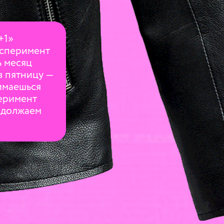
+1»
ксперимент
ь месяц
в пятницу —
нимаешься
еримент
одолжаем