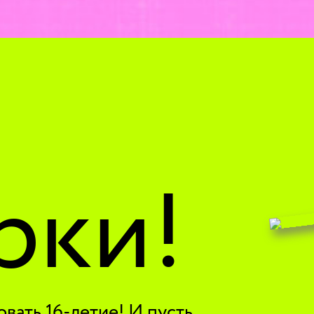
рки!
вать 16-летие! И пусть,