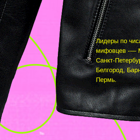
Лидеры по чис
мифовцев -— 
Санкт-Петербур
Белгород, Бар
Пермь.