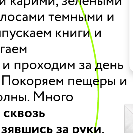
ми карими, зелеными
олосами темными и
пускаем книги и
егаем
и проходим за день
. Покоряем пещеры и
волны. Много
 сквозь
взявшись за руки
.