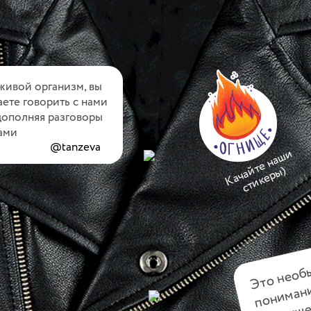
ивой организм, вы
ете говорить с нами
дополняя разговоры
ами
@tanzeva
К
а
ч
а
т
е
н
а
ш
и
с
т
и
к
е
р
ы
й
)