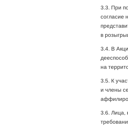
3.3. При п
согласие 
представи
в розыгры
3.4. В Ак
дееспособ
на террит
3.5. К уча
и члены с
аффилиро
3.6. Лица
требовани