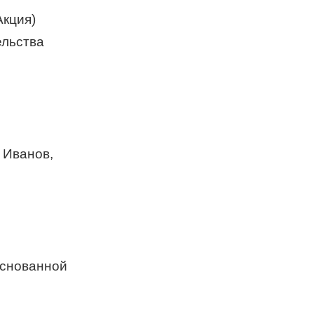
Акция)
ельства
 Иванов,
основанной