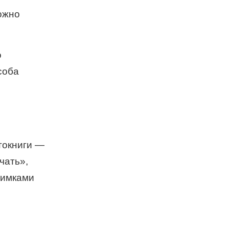
ожно
о
соба
токниги —
чать»,
нимками