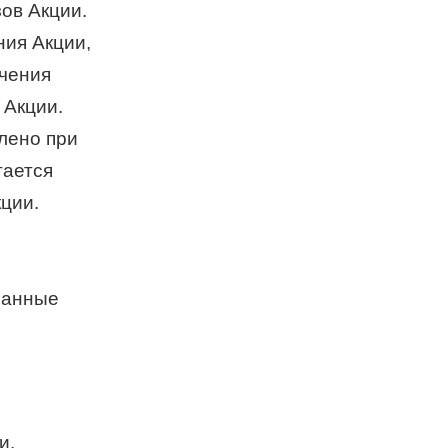
зов Акции.
ния Акции,
учения
 Акции.
лено при
тается
кции.
язанные
и.