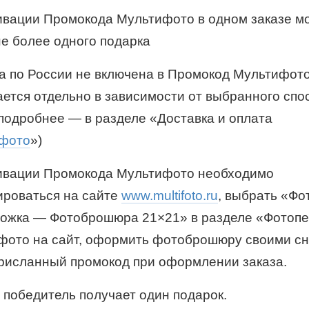
ивации Промокода Мультифото в одном заказе м
не более одного подарка
а по России не включена в Промокод Мультифот
ается отдельно в зависимости от выбранного спо
(подробнее — в разделе «Доставка и оплата
фото
»)
тивации Промокода Мультифото необходимо
ироваться на сайте
www.multifoto.ru
, выбрать «Фо
ложка — Фотоброшюра 21×21» в разделе «Фотопе
 фото на сайт, оформить фотоброшюру своими с
присланный промокод при оформлении заказа.
н победитель получает один подарок.