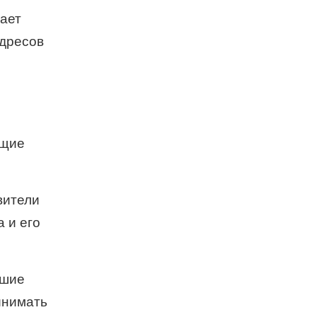
дает
адресов
ющие
вители
 и его
вшие
инимать