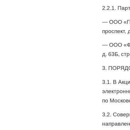
2.2.1. Па
— ООО «Ги
проспект, 
— ООО «ФО
д. 63Б, стр
3. ПОРЯД
3.1. В Акц
электронны
по Москов
3.2. Сове
направлен