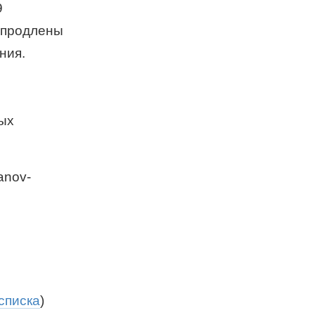
9
 продлены
ния.
.
ных
anov-
 списка
)