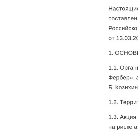
Настоящие
составлен
Российско
от 13.03.
1. ОСНО
1.1. Орга
Фербер», а
Б. Козихинс
1.2. Терр
1.3. Акци
на риске а