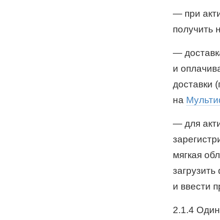
—
при акт
получить 
—
доставк
и оплачив
доставки 
на
Мульти
—
для ак
зарегистр
мягкая об
загрузить
и ввести 
2.1.4 Оди