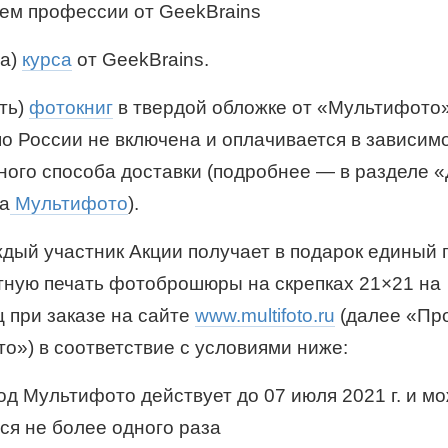
ем профессии от GeekBrains
ва)
курса
от GeekBrains.
ять)
фотокниг
в твердой обложке от «Мультифото»
по России не включена и оплачивается в зависим
ного способа доставки (подробнее — в разделе 
на
Мультифото
).
аждый участник Акции получает в подарок единый
тную печать фотоброшюры на скрепках 21×21 на
ц при заказе на сайте
www.multifoto.ru
(далее «Пр
о») в соответствие с условиями ниже:
д Мультифото действует до 07 июля 2021 г. и м
ся не более одного раза