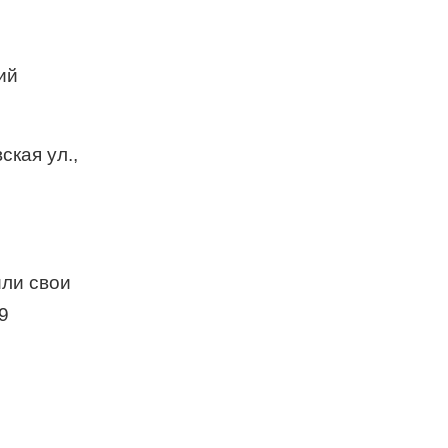
ий
кая ул.,
или свои
9