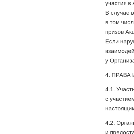
участия в 
В случае 
в том чис
призов Ак
Если нару
взаимодей
у Организ
4. ПРАВА
4.1. Учас
с участие
настоящим
4.2. Орга
и предост