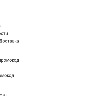
.
ости
«Доставка
 промокод
омокод
ожет