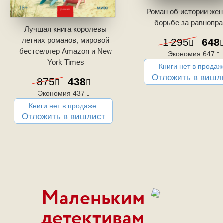
Роман об истории жен
борьбе за равнопра
Лучшая книга королевы
летних романов, мировой
1 295
648
бестселлер Amazon и New
Экономия
647
York Times
Книги нет в продаж
Отложить в вишл
875
438
Экономия
437
Книги нет в продаже.
Отложить в вишлист
Маленьким
детективам