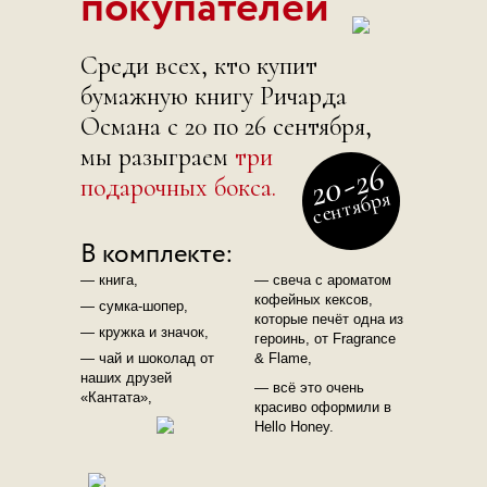
покупателей
Среди всех, кто купит
бумажную книгу Ричарда
Османа
с 20 по 26 сентября
,
мы разыграем
три
26
-
20
подарочных бокса
.
сентября
В комплекте:
— книга,
— свеча с ароматом
кофейных кексов,
— сумка-шопер,
которые печёт одна из
— кружка и значок,
героинь, от Fragrance
— чай и шоколад от
& Flame,
наших друзей
— всё это очень
«Кантата»,
красиво оформили в
Hello Honey.