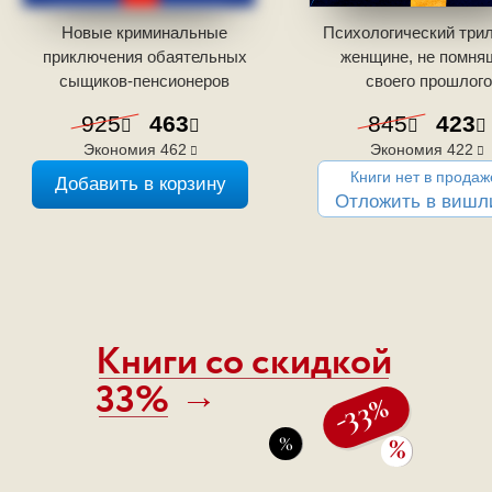
Новые криминальные
Психологический трил
приключения обаятельных
женщине, не помня
сыщиков-пенсионеров
своего прошлого
925
463
845
423
Экономия
462
Экономия
422
Книги нет в продаж
Добавить в корзину
Отложить в вишл
Книги со скидкой
33%
→
-33%
%
%