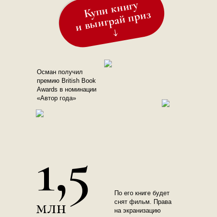
Купи книгу
и выиграй приз
↓
Осман получил
премию British Book
Awards в номинации
«Автор года»
1,5
По его книге будет
млн
снят фильм. Права
на экранизацию