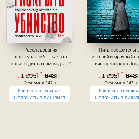
История доктора Эг
История доктора Эг
Расследования
Пять поразительн
преступлений — как это
историй и мрачный по
изменила меня навс
изменила меня навс
происходит на самом деле?
викторианского Лон
1 295
648
1 295
648
Экономия
647
Экономия
647
Книги нет в продаже.
Книги нет в продаж
Отложить в вишлист
Отложить в вишл