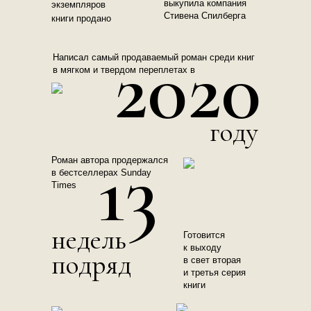
выкупила компания
экземпляров
Стивена Спилберга
книги продано
2020
Написал самый продаваемый роман среди книг
в мягком и твердом переплетах в
году
13
Роман автора продержался
в бестселлерах Sunday
Times
недель
Готовится
к
выходу
подряд
в свет вторая
и третья серия
книги