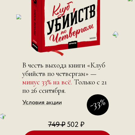
В честь выхода книги «Клуб
убийств по четвергам» —
Разменяли
минус 33%
на всё.
Только с 21
8
по 26 сентября.
-ой
-33%
Условия акции
десяток
749 ₽
502 ₽