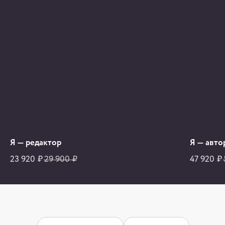
Я — редактор
Я — авто
23 920
29 900
47 920
₽
₽
₽