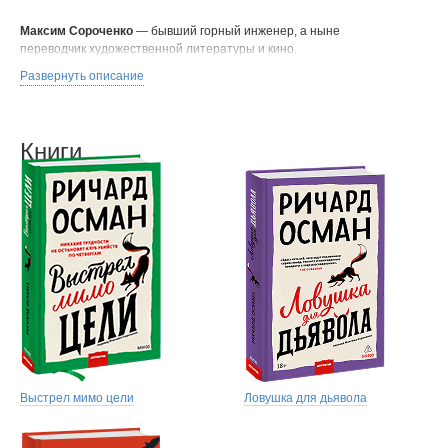
Максим Сороченко
— бывший горный инженер, а ныне
переводчик художественной литературы и кино.
Развернуть описание
Книги
Выстрел мимо цели
Ловушка для дьявола