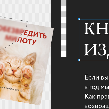
Если вы
в год м
Как пра
возвращ