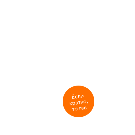
Если
кратко,
то гав