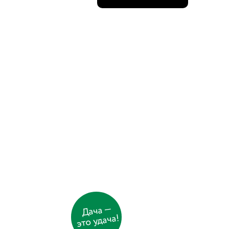
Дача —
это удача!