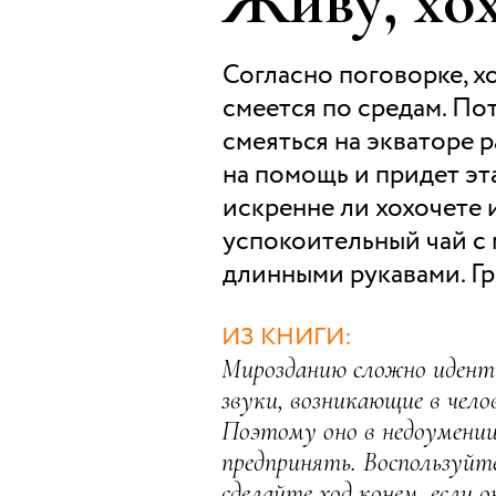
Живу, хо
Согласно поговорке, х
смеется по средам. По
смеяться на экваторе р
на помощь и придет эта
искренне ли хохочете 
успокоительный чай с 
длинными рукавами. Гра
ИЗ КНИГИ:
Мирозданию сложно иден
звуки, возникающие в чело
Поэтому оно в недоумении 
предпринять. Воспользуйт
сделайте ход конем, если о