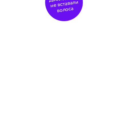
не вставали
волоса