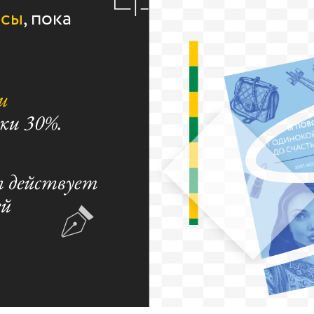
рсы
, пока