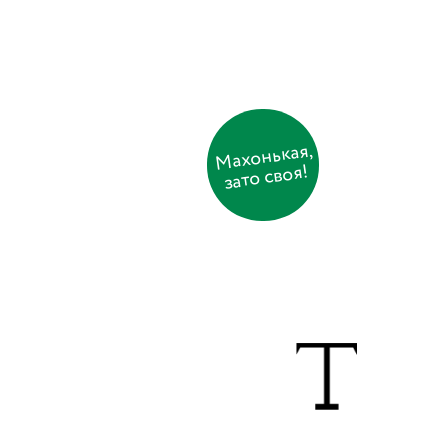
Махонькая,
зато своя!