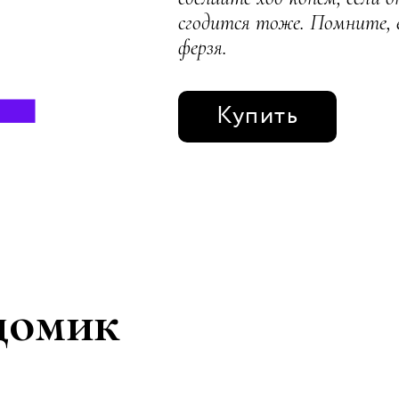
сгодится тоже. Помните, е
ферзя.
Купить
домик