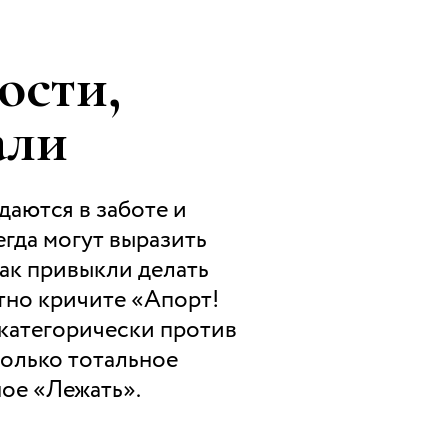
ости,
али
даются в заботе и
егда могут выразить
как привыкли делать
тно кричите «Апорт!
 категорически против
только тотальное
ое «Лежать».