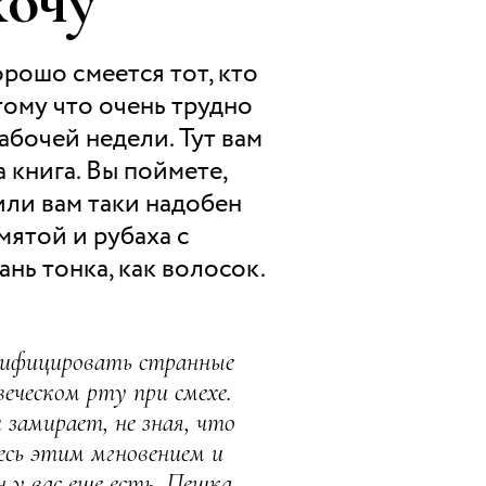
хочу
орошо смеется тот, кто
тому что очень трудно
абочей недели. Тут вам
 книга. Вы поймете,
или вам таки надобен
мятой и рубаха с
нь тонка, как волосок.
тифицировать странные
веческом рту при смехе.
замирает, не зная, что
есь этим мгновением и
н у вас еще есть. Пешка