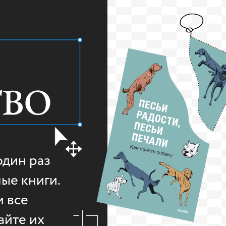
один раз
ые книги.
и все
айте их