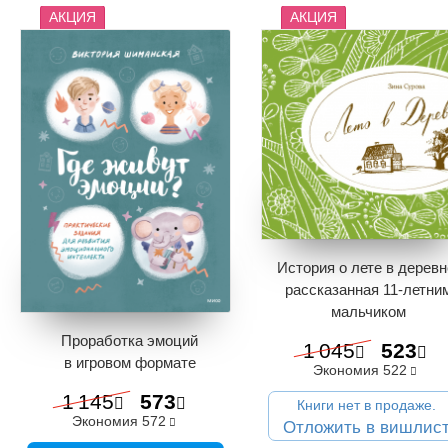
АКЦИЯ
АКЦИЯ
История о лете в деревн
рассказанная 11-летни
мальчиком
Проработка эмоций
1 045
523
в игровом формате
Экономия
522
1 145
573
Книги нет в продаже.
Экономия
572
Отложить в вишлис