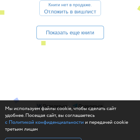
Книги нет в продаже.
Отложить в вишлист
Показать еще книги
Поделиться
Поделиться
Мы используем файлы cookie, чтобы сделать сайт
удобнее. Посещая сайт, вы соглашаетесь
с Политикой конфиденциальности
и передачей cookie
третьим лицам