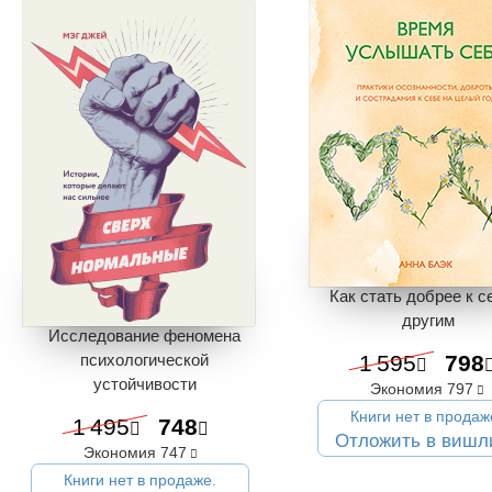
Как стать добрее к с
другим
Исследование феномена
психологической
1 595
798
устойчивости
Экономия
797
Книги нет в продаж
1 495
748
Отложить в вишл
Экономия
747
Книги нет в продаже.