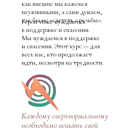
как внешне мы кажемся
неуязвимыми, а сами думаем,
как бы не «слететь с резьбы».
Герои тоже нуждаются
в поддержке и спасении.
Мы нуждаемся в поддержке
и спасении. Этот курс — для
всех нас, кто продолжает
идти, несмотря на трудности.
Каждому сверхнормальному
необходимо вешать свой