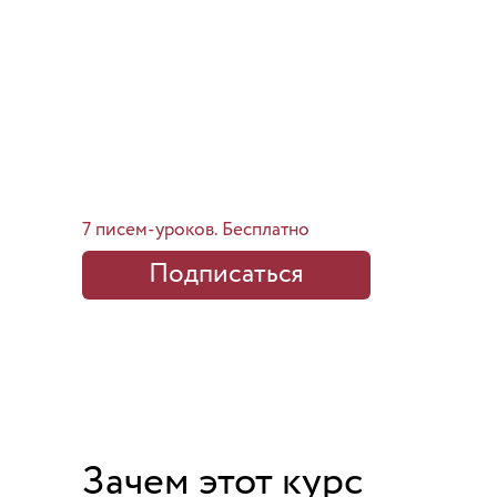
Сверхнормальные
Как развить психологическую
устойчивость и сохранить
себя в трудные времена
7 писем-уроков. Бесплатно
Подписаться
Зачем этот курс