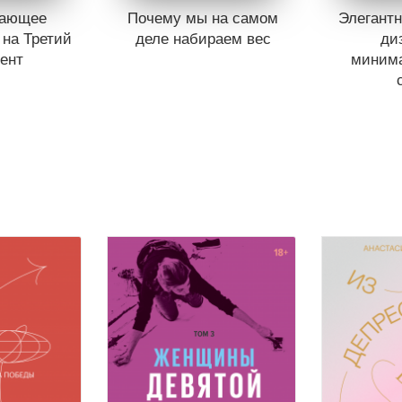
вающее
Почему мы на самом
Элегантн
 на Третий
деле набираем вес
ди
ент
миним
Книги нет в продаже.
Отложить в вишлист
продаже.
 вишлист
Книги н
В корзине
нет книг
Отложит
нет книг
В корз