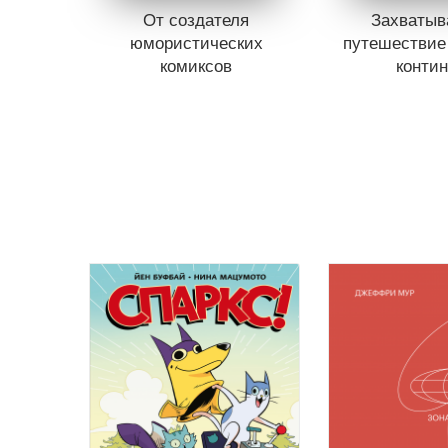
От создателя
Захваты
юмористических
путешествие
комиксов
контин
Книги нет в продаже.
Книги нет в 
Отложить в вишлист
Отложить в
В корзине
нет книг
В корзине