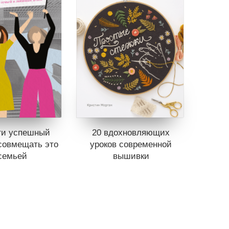
ти успешный
20 вдохновляющих
совмещать это
уроков современной
семьей
вышивки
ет в продаже.
Книги нет в продаже.
ь в вишлист
Отложить в вишлист
ине
нет книг
В корзине
нет книг