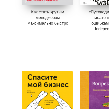
Как стать крутым
«Путеводи
менеджером
писател
максимально быстро
ошибкам
Indepen
Книги нет в продаже.
Отложить в вишлист
Книги нет в 
Отложить в
В корзине
нет книг
В корзине