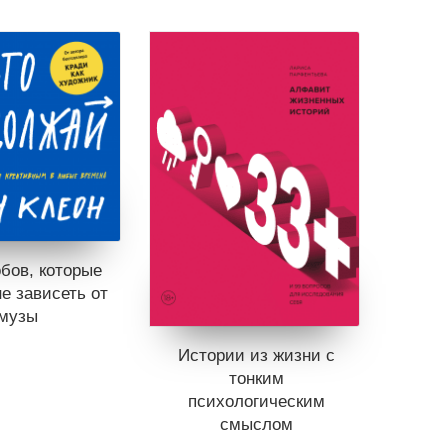
обов, которые
не зависеть от
музы
Истории из жизни с
тонким
ет в продаже.
психологическим
ь в вишлист
смыслом
ине
нет книг