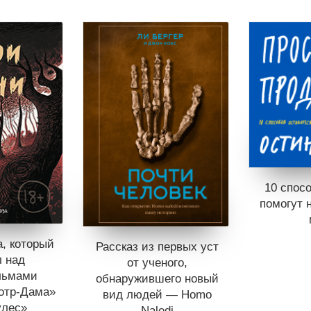
10 спос
помогут 
, который
Рассказ из первых уст
л над
от ученого,
Книги н
льмами
обнаружившего новый
Отложит
Нотр-Дама»
вид людей — Homo
В корз
улес»
Naledi