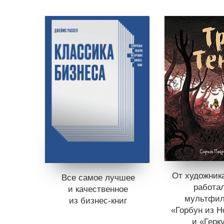
От художника
Все самое лучшее
работа
и качественное
мультфи
из бизнес-книг
«Горбун из 
и «Герк