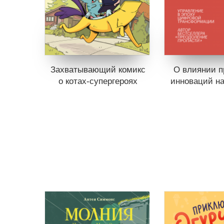
Захватывающий комикс
О влиянии 
о котах-супергероях
инноваций н
Книги нет в продаже.
Книги нет в 
Отложить в вишлист
Отложить в
В корзине
нет книг
В корзине