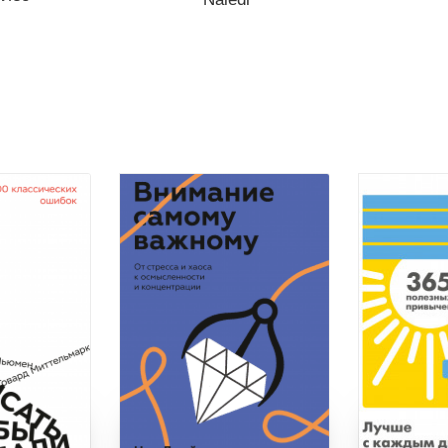
продаже.
Книги нет в продаже.
 вишлист
Отложить в вишлист
нет книг
В корзине
нет книг