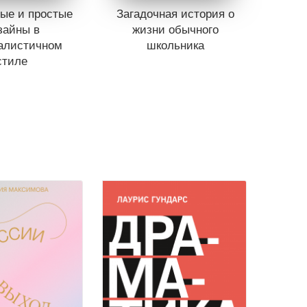
ые и простые
Загадочная история о
зайны в
жизни обычного
алистичном
школьника
стиле
Книги нет в продаже.
Отложить в вишлист
ет в продаже.
ь в вишлист
В корзине
нет книг
ине
нет книг