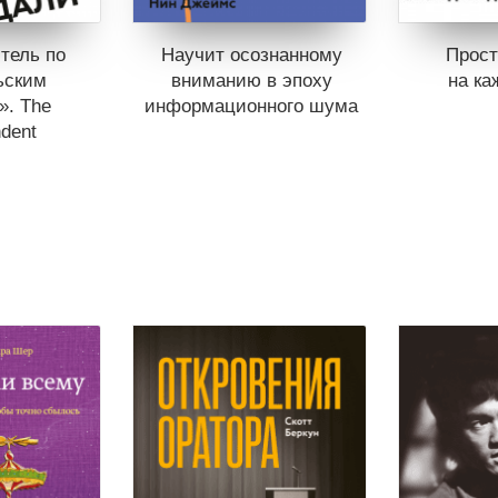
тель по
Научит осознанному
Прост
ьским
вниманию в эпоху
на ка
». The
информацион­ного шума
dent
Книги н
Отложит
Книги нет в продаже.
Отложить в вишлист
продаже.
В корз
 вишлист
В корзине
нет книг
нет книг