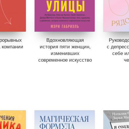
прорывных
Вдохновляющая
Руководс
а компании
история пяти женщин,
с депрес
изменивших
себе и
современное искусство
че
продаже.
 вишлист
Книги нет в продаже.
Книги н
нет книг
Отложить в вишлист
Отложит
В корзине
нет книг
В корз