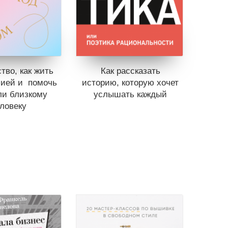
тво, как жить
Как рассказать
сией и помочь
историю, которую хочет
ли близкому
услышать каждый
ловеку
Книги нет в продаже.
Отложить в вишлист
ет в продаже.
ь в вишлист
В корзине
нет книг
ине
нет книг