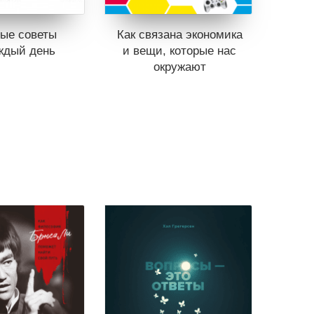
ые советы
Как связана экономика
ждый день
и вещи, которые нас
окружают
ет в продаже.
ь в вишлист
Книги нет в продаже.
Отложить в вишлист
ине
нет книг
В корзине
нет книг