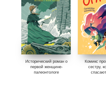
Исторический роман о
Комикс про
первой женщине-
сестру, к
палеонтологе
спасаю
Книги нет в продаже.
Книги нет в 
Отложить в вишлист
Отложить в
В корзине
нет книг
В корзине