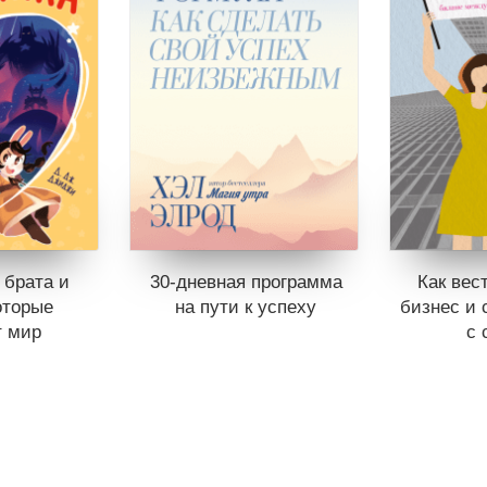
 брата и
30-дневная программа
Как вес
оторые
на пути к успеху
бизнес и 
т мир
с 
Книги нет в продаже.
Отложить в вишлист
продаже.
Книги н
 вишлист
Отложит
В корзине
нет книг
нет книг
В корз