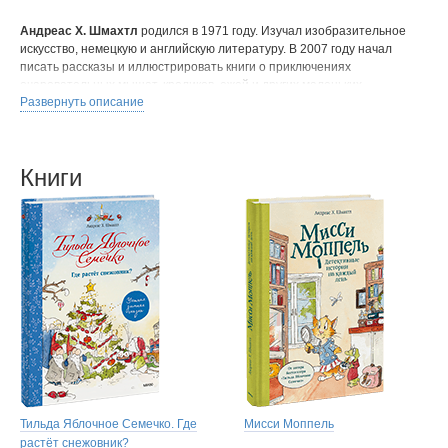
Андреас Х. Шмахтл
родился в 1971 году. Изучал изобразительное
искусство, немецкую и английскую литературу. В 2007 году начал
писать рассказы и иллюстрировать книги о приключениях
очаровательных мышат, кроликов, ежей и других маленьких
Развернуть описание
существ. Серия про мышку Тильду Яблочное Семечко стала
международным бестселлером: книги переведены на 14 языков
и проданы суммарным тиражом более 1,5 миллиона экземпляров.
По мотивам этих историй снят одноименный мультфильм, который
Книги
с 2016 года транслируется на детском телеканале KiKA.
Тильда Яблочное Семечко. Где
Мисси Моппель
растёт снежовник?