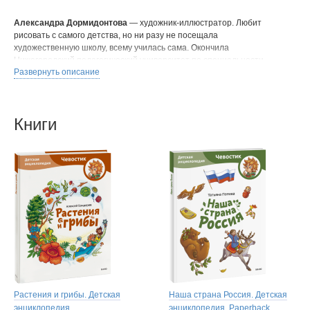
Александра Дормидонтова
— художник-иллюстратор. Любит
рисовать с самого детства, но ни разу не посещала
художественную школу, всему училась сама. Окончила
Нижегородский педагогический университет по специальности
Развернуть описание
«возрастная психология», сейчас занимается иллюстрацией для
детских книг, работает над собственным графическим романом для
детей и подростков, проводит лекции и мастер-классы
в нижегородском комикс-клубе. Любит экспериментировать
Книги
с «живыми» материалами, пробовать и открывать для себя что-то
новое в каждом проекте.
Растения и грибы. Детская
Наша страна Россия. Детская
энциклопедия
энциклопедия. Paperback