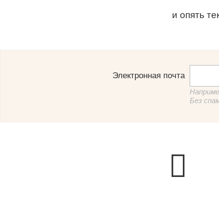
и опять те
Электронная почта
Наприме
Без спа