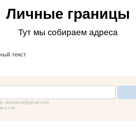
Личные границы
Тут мы собираем адреса
ный текст
р, dulsineya@gmail.com
ма и смс