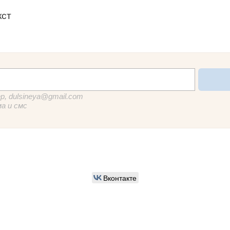
кст
р, dulsineya@gmail.com
ма и смс
Вконтакте