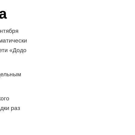
а
ентября
оматически
ети «Додо
дельным
кого
дки раз