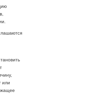
цию
в,
ии.
оглашаются
становить
т
ичину,
т или
лежащее