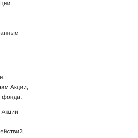
кции.
язанные
и.
ам Акции,
о фонда.
 Акции
ействий.