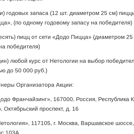
три) годовых запаса (12 шт. диаметром 25 см) пицц
ца», (по одному годовому запасу на победителя)
десять) пицц от сети «Додо Пицца» (диаметром 25 
на победителя)
один) любой курс от Нетологии на выбор победите
ю до 50 000 руб.)
ртнеры Организатора Акции:
до Франчайзинг», 167000, Россия, Республика Ко
 Октябрьский проспект, д. 16
тология», 117105, г. Москва, Варшавское шоссе, 
ис 103А