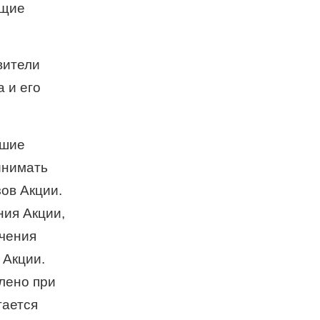
ющие
вители
 и его
вшие
инимать
зов Акции.
ния Акции,
учения
 Акции.
лено при
тается