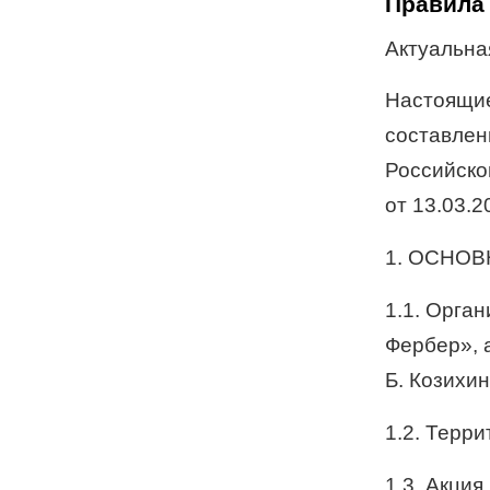
Правила 
Актуальная
Настоящие
составлен
Российско
от 13.03.
1. ОСНО
1.1. Орга
Фербер», а
Б. Козихинс
1.2. Терр
1.3. Акци