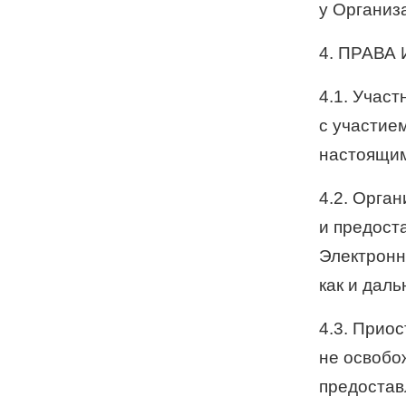
у Организ
4. ПРАВА
4.1. Учас
с участие
настоящим
4.2. Орга
и предост
Электронн
как и дал
4.3. Прио
не освобо
предостав