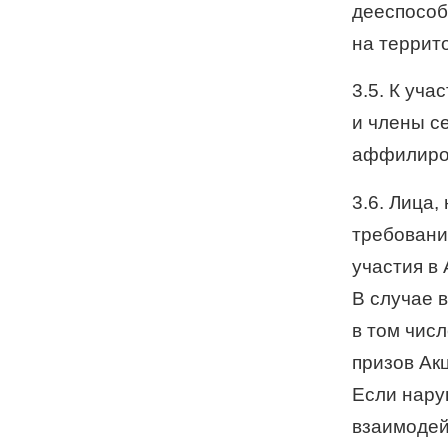
дееспособ
на террит
3.5. К уча
и члены с
аффилиро
3.6. Лица
требовани
участия в 
В случае 
в том чис
призов Ак
Если нару
взаимодей