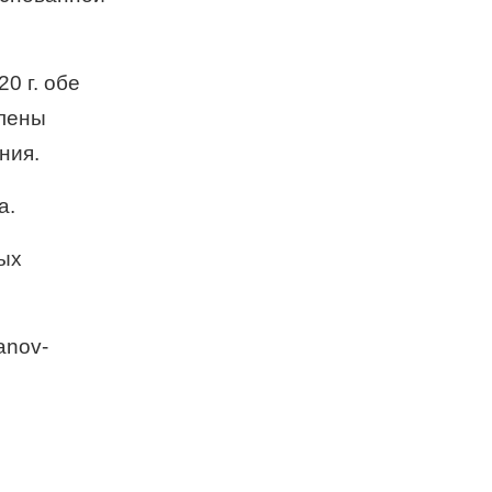
0 г. обе
длены
ния.
а.
ных
anov-