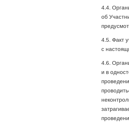
4.4. Орга
об Участн
предусмот
4.5. Факт 
с настоящ
4.6. Орга
и в однос
проведени
проводитьс
неконтрол
затрагива
проведени