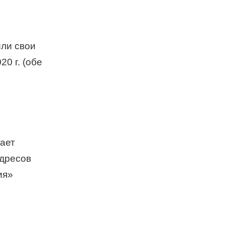
или свои
0 г. (обе
дает
адресов
ия»