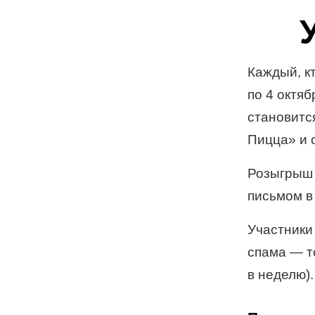
Каждый, к
по 4 октя
становитс
Пицца» и 
Розыгрыш 
письмом в
Участники
спама — т
в неделю).