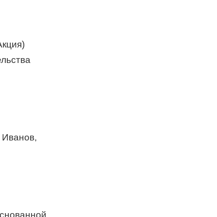
Акция)
ельства
 Иванов,
основанной