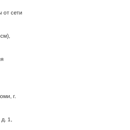
ы от сети
см),
ля
ми, г.
д. 1,