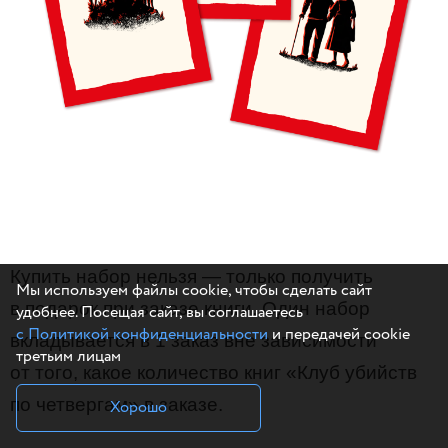
Купить набор нельзя — только получить
Мы используем файлы cookie, чтобы сделать сайт
в подарок при заказе книги. Один набор
удобнее. Посещая сайт, вы соглашаетесь
с Политикой конфиденциальности
и передачей cookie
вкладывается в 1 заказ вне зависимости
третьим лицам
от того, какое количество книг «Клуб убийств
по четвергам» в заказе.
Хорошо