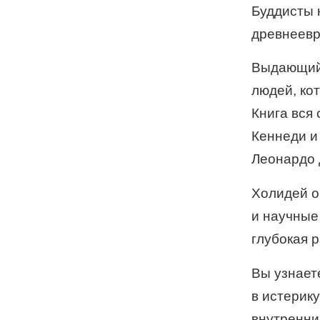
Буддисты 
древнеевре
Выдающийс
людей, ко
Книга вся
Кеннеди и
Леонардо 
Холидей о
и научные
глубокая 
Вы узнаете
в истерик
внутренни