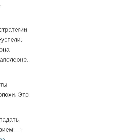
-
стратегии
еуспели.
жона
Наполеоне,
сты
эпохи. Это
впадать
твием —
Фа
.