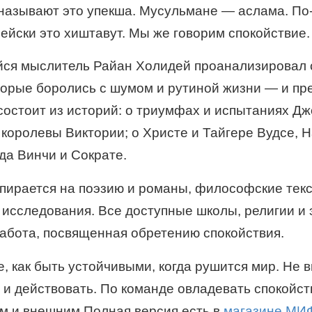
называют это упекша. Мусульмане — аслама. По
йски это хиштавут. Мы же говорим спокойствие.
я мыслитель Райан Холидей проанализировал 
торые боролись с шумом и рутиной жизни — и пр
 состоит из историй: о триумфах и испытаниях Д
 королевы Виктории; о Христе и Тайгере Вудсе, 
да Винчи и Сократе.
пирается на поэзию и романы, философ­ские тек
 исследования. Все доступные школы, религии и 
работа, посвященная обретению спокойствия.
, как быть устойчивыми, когда рушится мир. Не 
у и действовать. По команде овладевать спокойс
м и внешним.Полная версия есть в
магазине МИ