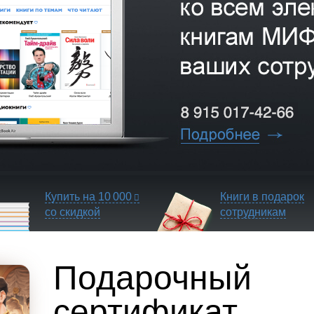
Купить на
10 000
Книги в подарок
со скидкой
сотрудникам
Подарочный
сертификат