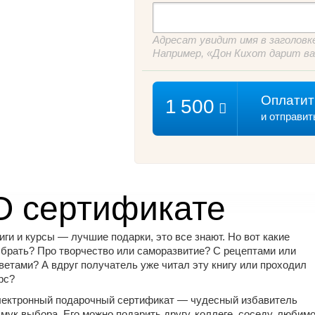
Адресат увидит имя в заголовке
Например, «
Дон Кихот
дарит ва
Оплатит
1 500
и отправит
О сертификате
иги и курсы — лучшие подарки, это все знают. Но вот какие
брать? Про творчество или саморазвитие? С рецептами или
ветами? А вдруг получатель уже читал эту книгу или проходил
рс?
ектронный подарочный сертификат — чудесный избавитель
 мук выбора. Его можно подарить другу, коллеге, соседу, любим