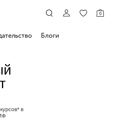
0
дательство
Блоги
ый
т
 курсов* в
ИФ