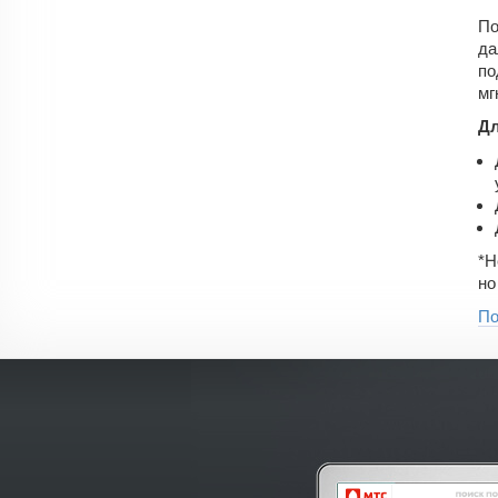
По
да
по
мг
Дл
*Н
но
По