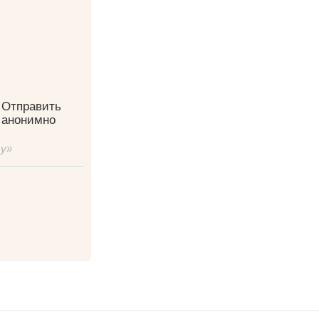
Отправить
анонимно
ту»