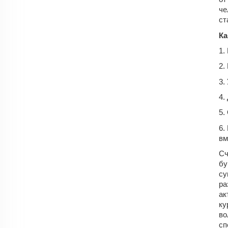
че
ст
Ка
1.
2.
3.
4.
5.
6.
вм
Сч
бу
су
ра
ак
ку
во
сп