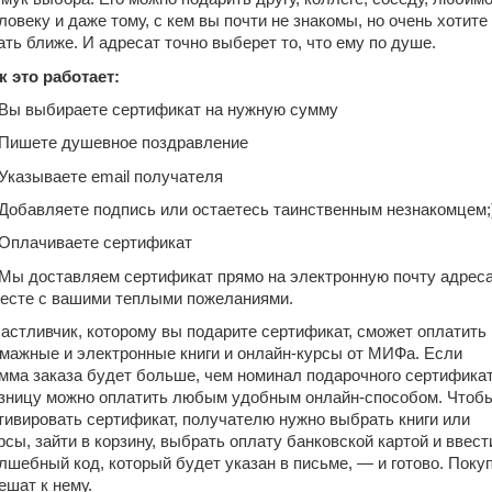
ловеку и даже тому, с кем вы почти не знакомы, но очень хотите
ать ближе. И адресат точно выберет то, что ему по душе.
к это работает:
 Вы выбираете
сертификат
на нужную сумму
 Пишете душевное поздравление
 Указываете email получателя
 Добавляете подпись или остаетесь таинственным незнакомцем;
 Оплачиваете
сертификат
 Мы доставляем
сертификат
прямо на электронную почту адрес
есте с вашими теплыми пожеланиями.
астливчик, которому вы подарите
сертификат
, сможет оплатить
мажные и электронные книги и онлайн-курсы от МИФа. Если
мма заказа будет больше, чем номинал подарочного
сертифика
зницу можно оплатить любым удобным онлайн-способом. Чтоб
тивировать
сертификат
, получателю нужно выбрать книги или
рсы, зайти в корзину, выбрать оплату банковской картой и ввест
лшебный код, который будет указан в письме, — и готово. Поку
ешат к нему.