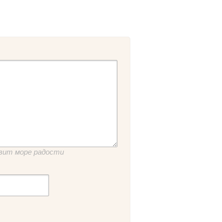
рочный
Подарочный
Подарочный
фикат на 2 000 ₽
сертификат на 2 000 ₽
сертификат на 2 000 ₽
авит море радости