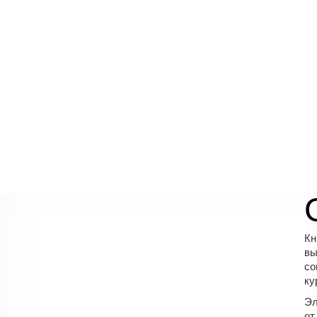
Кн
вы
со
ку
Эл
от