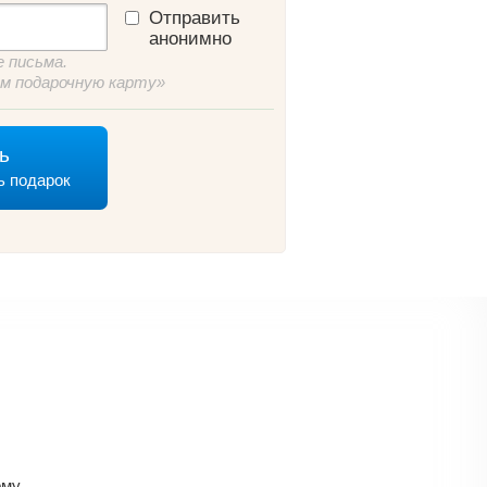
Отправить
анонимно
 письма.
м подарочную карту»
ь
ь подарок
ому