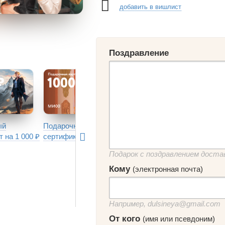
добавить в вишлист
Поздравление
Пода
ый
Подарочный
Подарочный
серти
 на 1 000 ₽
сертификат на 1 000 ₽
сертификат на 1 500 ₽
Подарок с поздравлением дост
Кому
(электронная почта)
Например, dulsineya@gmail.com
От кого
(имя или псевдоним)