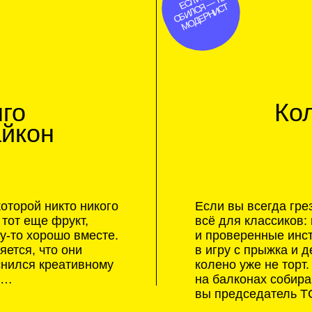
Коллекци
клас
он
Посмо
 никто никого
Если вы всегда грезили классик
ще фрукт,
всё для классиков: цветные мел
орошо вместе.
и проверенные инструкции. Узна
что они
в игру с прыжка и держать равно
 креативному
колено уже не торт. А главное —
на балконах собираются недоум
вы председатель ТСЖ.
4