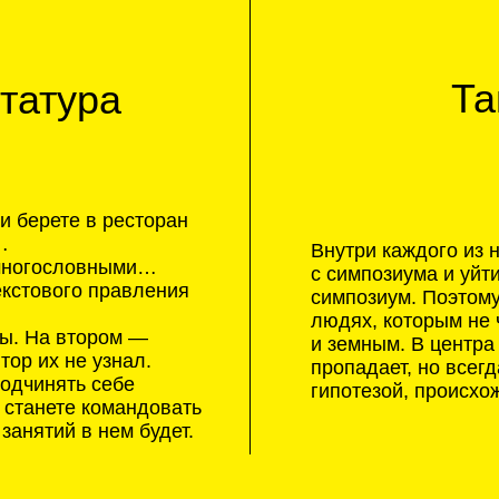
Внутри каждого из нас живет тот,
ословными…
с симпозиума и уйти в ночь. Даж
ого правления
симпозиум. Поэтому книга не об
людях, которым не чужд поиск
 втором —
и земным. В центра сюжета — а
 не узнал.
пропадает, но всегда возвращае
ять себе
гипотезой, происхождение котор
ете командовать
ий в нем будет.
6