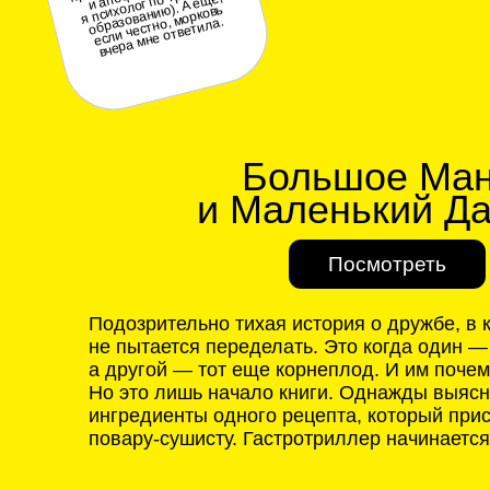
Большое Манго
ИЗ ОТЗЫВОВ :
и Маленький Дайк
Купил как что-то милое
у меня повы
образованию). А е
про дружбу. Теперь
подолгу смотрю на еду
и иногда с ней
разговариваю. Похоже,
Посмотреть
книга активировала
шенную
агентность восприятия,
проективные механизмы
фению (сорян,
Подозрительно тихая история о дружбе, в которой
я психолог по третьему
и апо
ще,
не пытается переделать. Это когда один — тот е
если честно, морковь
вчера мне ответила.
а другой — тот еще корнеплод. И им почему-то х
Но это лишь начало книги. Однажды выясняется, 
ингредиенты одного рецепта, который приснился
повару-сушисту. Гастротриллер начинается…
3