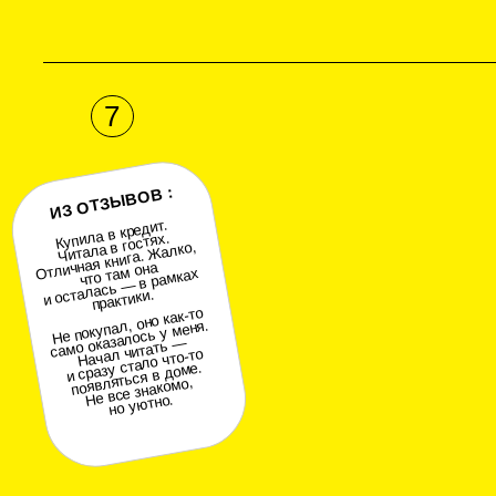
Займи хоть чем
Посмотреть
Книга о том, как кредитоваться, когда отмахивать
уже нечем ни у друзей, ни у родственников, ни у 
в целом. В ход идут альтернативные ресурсы: пы
обещания, неопределенно общие вещи, которые 
лежат, и, в крайнем случае, пакеты с пакетами ка
измерения благополучия.