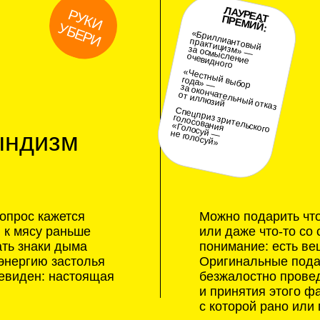
су раньше
или даже что-то со смыслом. Но
аки дыма
понимание: есть вещи, которые 
ию застолья
Оригинальные подарки — бестол
н: настоящая
безжалостно проведет вас через
и принятия этого факта. Речь во
с которой рано или поздно стал
8
Н
А
У
Ы
Ж
И
В
А
Т
К
А В
Ь