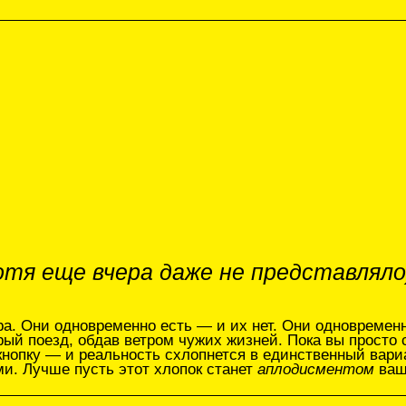
еще вчера даже не представляло)...
и одновременно есть — и их нет. Они одновременно выучены в
езд, обдав ветром чужих жизней. Пока вы просто смотрите на н
 — и реальность схлопнется в единственный вариант. Главное 
ше пусть этот хлопок станет
аплодисментом
вашему храброму