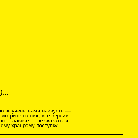
ами наизусть —
их, все версии
— не оказаться
 поступку.