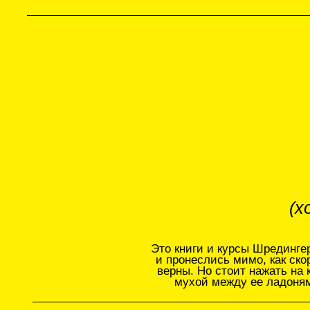
(хотя 
Это книги и курсы Шредингера. Он
и пронеслись мимо, как скорый по
верны. Но стоит нажать на кнопку
мухой между ее ладонями. Луч