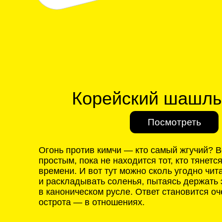
простым, пока не находится тот, кто тянется к мя
времени. И вот тут можно сколь угодно читать зн
и раскладывать соленья, пытаясь держать энерг
в каноническом русле. Ответ становится очевиде
острота — в отношениях.
7
ИЗ ОТЗЫВОВ :
Купила в кредит.
и осталась
Читала в гостях.
Отличная книга. Жалко,
что там она
— в рамках
практики.
Не покупал, оно как-то
Начал читать
само оказалось у меня.
—
и сразу стало что-то
появляться в доме.
Не все знакомо,
но уютно.