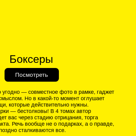
Д
И
 в какой-то момент оглушает
А
В
И
действительно нужны.
ковы! В 4 томах автор
 стадию отрицания, торга
обще не о подарках, а о правде,
киваются все.
БУДЕМ РАЗБИРАТЬСЯ
—
Как читать по губам,
потому что пропал звук