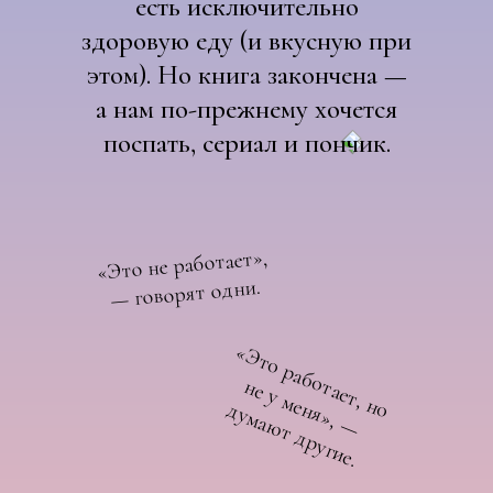
есть исключительно
здоровую еду (и вкусную при
этом). Но книга закончена —
а нам по-прежнему хочется
поспать, сериал и пончик.
«Это не работает»,
— говорят одни.
«
Э
т
о
р
а
б
о
а
е
т
, н
е
у
м
е
я
»
, —
у
м
а
ю
т
д
р
у
г
и
е
т
н
о
н
д
.