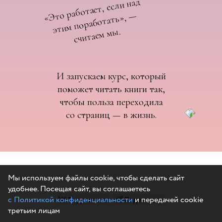
«
Это работает, если над
этим поработать»,
считаем м
—
ы.
И запускаем курс, который
поможет читать книги так,
чтобы польза переходила
со страниц — в жизнь.
Мы используем файлы cookie, чтобы сделать сайт
удобнее. Посещая сайт, вы соглашаетесь
с Политикой конфиденциальности
Поделиться
Поделиться
и передачей cookie
третьим лицам