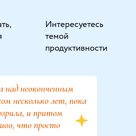
ть,
Интересуетесь
я
темой
продуктивности
ла над неоконченным
ом несколько лет, пока
озрила, и притом
иво, что
просто