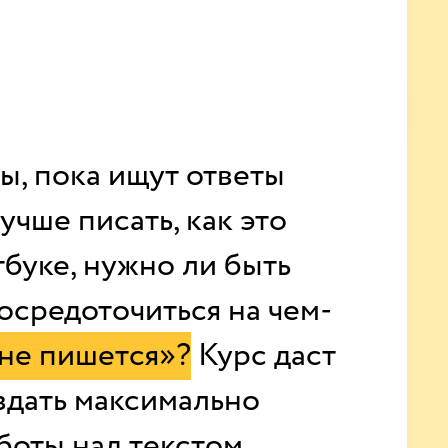
ы, пока ищут ответы
учше писать, как это
тбуке, нужно ли быть
осредоточиться на чем-
«не пишется»?
Курс даст
здать максимально
боты над текстом.