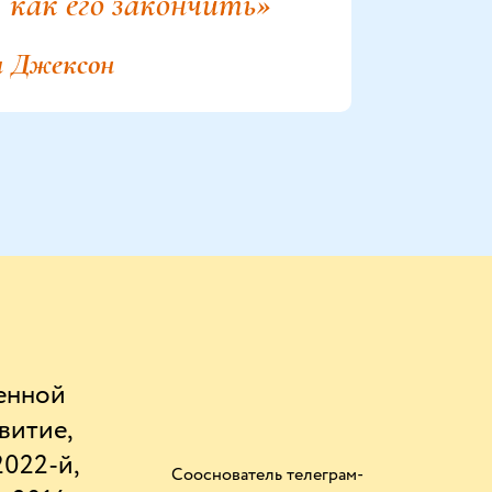
, как его закончить»
 Джексон
енной
витие,
2022-й,
Сооснователь телеграм-