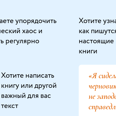
аете упорядочить
Хотите узна
ческий хаос и
как пишутс
ть регулярно
настоящие
книги
Хотите написать
«Я сиде
книгу или другой
черновик
важный для вас
не запод
текст
справедл