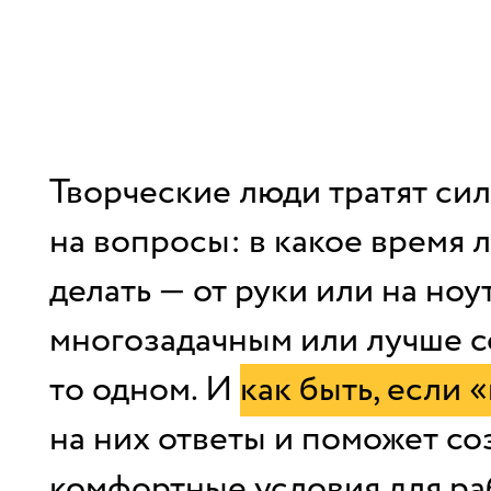
Творческие люди тратят сил
на вопросы: в какое время л
делать — от руки или на ноу
многозадачным или лучше с
то одном. И
как быть, если 
на них ответы и поможет со
комфортные условия для ра