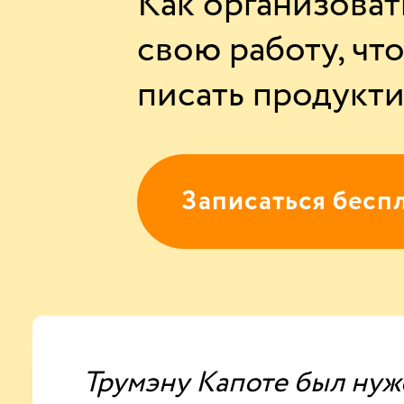
Как организоват
свою работу, чт
писать продукт
Записаться бесп
Трумэну Капоте был нуже