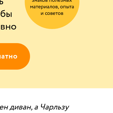
ь
знаков полезных
материалов, опыта
обы
и советов
ивно
латно
н диван, а Чарльзу