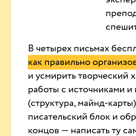
препод
спешит
В четырех письмах беспл
как правильно организов
и усмирить творческий х
работы с источниками и
(структура, майнд-карты)
писательский блок и обр
концов — написать ту са