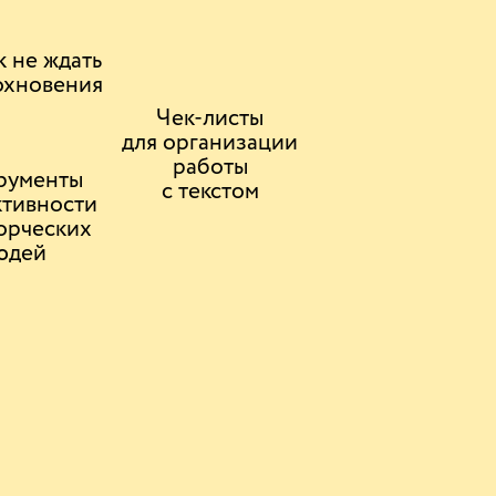
к не ждать
охновения
Чек-листы
для организации
работы
рументы
с текстом
ктивности
ворческих
юдей