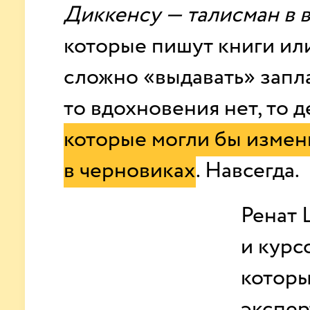
Диккенсу — талисман в 
которые пишут книги ил
сложно «выдавать» запл
то вдохновения нет, то 
которые могли бы измен
в черновиках
. Навсегда.
Ренат 
и курс
которы
экспер