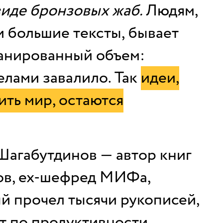
виде бронзовых жаб.
Людям,
и большие тексты,
бывает
анированный объем:
делами завалило. Так
идеи,
ить мир, остаются
Шагабутдинов — автор книг
ов, ex-шефред МИФа,
й прочел тысячи рукописей,
т по продуктивности,