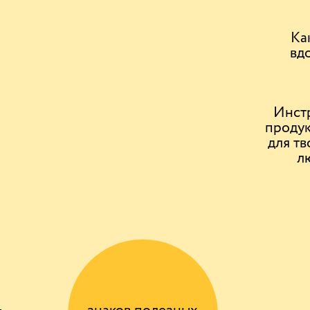
Ка
вд
Инст
проду
для т
л