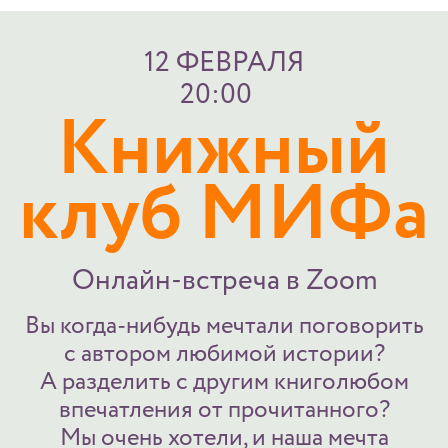
12 ФЕВРАЛЯ
20:00
Книжный
клуб МИФа
Онлайн-встреча в Zoom
Вы когда-нибудь мечтали поговорить
с автором любимой истории?
А разделить с другим книголюбом
впечатления от прочитанного?
Мы очень хотели, и наша мечта
сбылась.
Приглашаем на книжный клуб МИФа.
Вас ждут теплые встречи с писателями
и нашими друзьями-блогерами.
Поговорим о книгах, удивительных
вселенных и творчестве. Приходите —