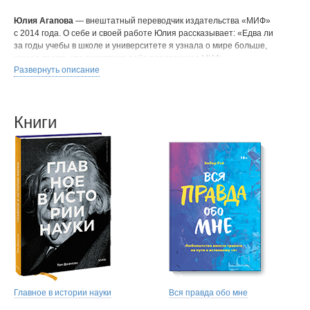
Юлия Агапова
— внештатный переводчик издательства «МИФ»
с 2014 года. О себе и своей работе Юлия рассказывает: «Едва ли
за годы учебы в школе и университете я узнала о мире больше,
чем за время, что посвятила себя переводам в МИФ.
Развернуть описание
Изобразительное искусство и творчество в целом, писательское
и сценарное мастерство, мода и интерьер — темы любимые
и вдохновляющие. Но когда в руки попадает книга о началах всех
наук и ты продираешься сквозь термины и смыслы, восприятие
Книги
себя и мира становится вдруг удивительно острым — да что там,
даже жгучим. Вот за эти откровения, за внезапность новых вкусов
я влюблена в свое дело».
Главное в истории науки
Вся правда обо мне