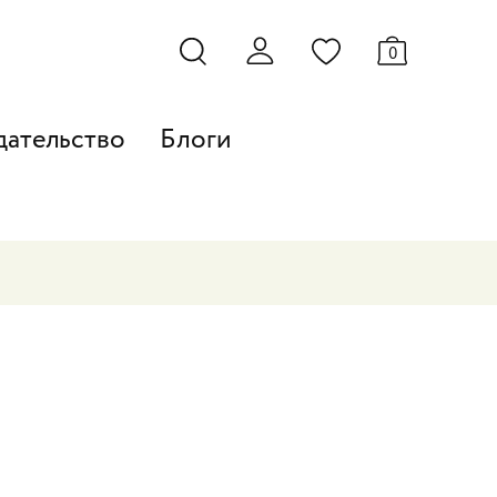
0
дательство
Блоги