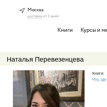
Москва
доставка
от
3
дней
Книги
Курсы и м
Наталья Перевезенцева
Книги
Что, где