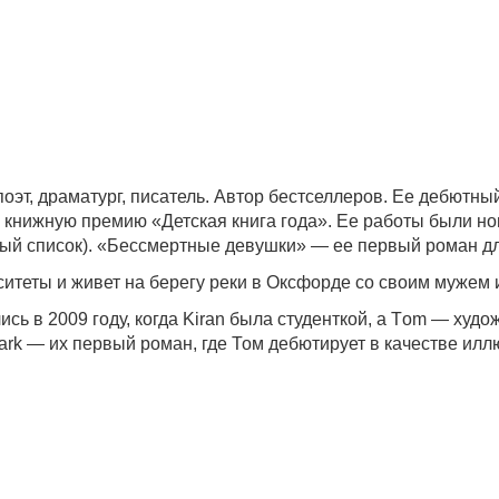
эт, драматург, писатель. Автор бестселлеров. Ее дебютный
ю книжную премию «Детская книга года». Ее работы были н
нный список). «Бессмертные девушки» — ее первый роман д
теты и живет на берегу реки в Оксфорде со своим мужем 
лись в 2009 году, когда Kiran была студенткой, а Тom — ху
hark — их первый роман, где Том дебютирует в качестве илл