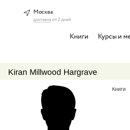
Москва
доставка
от
2
дней
Книги
Курсы и м
Kiran Millwood Hargrave
Книги