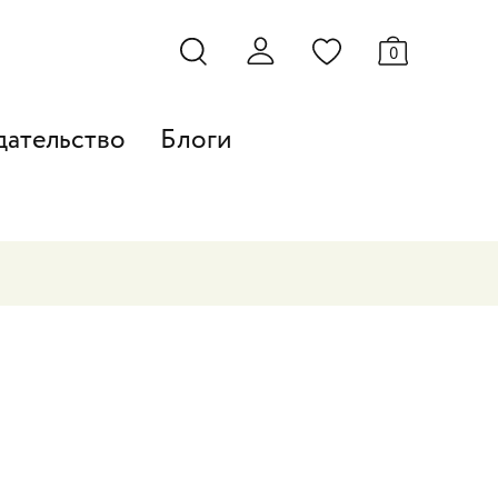
0
дательство
Блоги