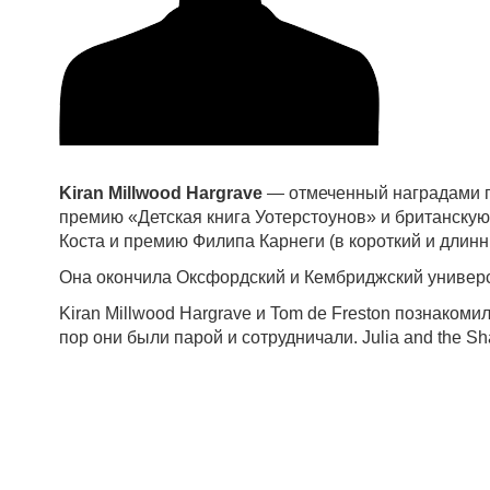
Kiran Millwood Hargrave
— отмеченный наградами по
премию «Детская книга Уотерстоунов» и британску
Коста и премию Филипа Карнеги (в короткий и дли
Она окончила Оксфордский и Кембриджский универси
Kiran Millwood Hargrave и Tom de Freston познакоми
пор они были парой и сотрудничали. Julia and the S