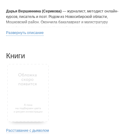
Дарья Вершиннина (Серикова)
— журналист, методист онлайн-
курсов, писатель и поэт. Родом из Новосибирской области,
Мошковский район. Окончила бакалавриат и магистратуру
на кафедре журналистики Новосибирского педагогического
Развернуть описание
университета. Член народного коллектива самодеятельного
художественного творчества — литературного объединения
«Надежда».
Книги
Расставание с дьяволом