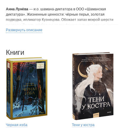
Анна Лунёва
— и.о. шамана-диктатора в ООО «Шаманская
диктатура». Жизненные ценности: чёрные перья, золотая
подводка, ипликатор Кузнецова. Обожает запах мокрой шерсти
по утрам. Время, свободное от профессионального чтения книжек,
Развернуть описание
посвящает чтению книжек. На следующем витке карьеры видит
себя жутким лебедем-мутантом с зубами и когтями. Чёрная изба,
написанная в соавторстве с Наталией Колмаковой — её дебют
(если не считать бесчисленных проектов в гострайтинге).
Книги
Черная изба
Тени у костра