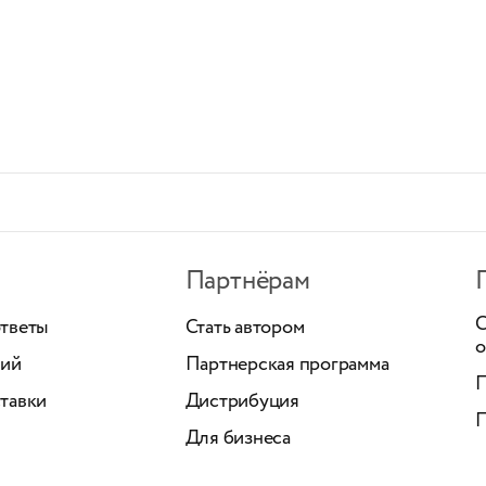
Партнёрам
С
ответы
Стать автором
о
ний
Партнерская программа
П
тавки
Дистрибуция
П
Для бизнеса