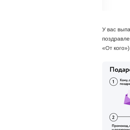
У вас выпа
поздравлен
«От кого»)