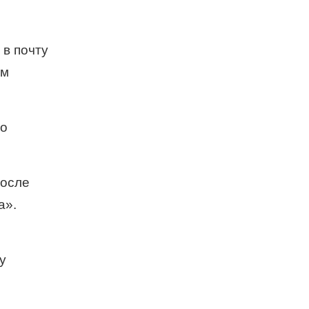
 в почту
ам
то
После
а».
у