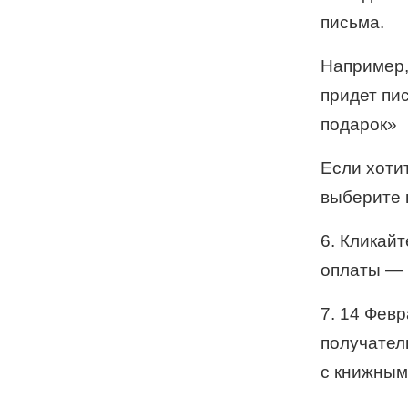
письма.
Например,
придет пи
подарок»
Если хоти
выберите 
6. Кликай
оплаты — 
7. 14 Фев
получател
с книжным