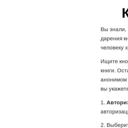
Вы знали,
дарения к
человеку 
Ищите кно
книги. Ос
анонимом 
вы укажет
1.
Авториз
авторизац
2. Выбери