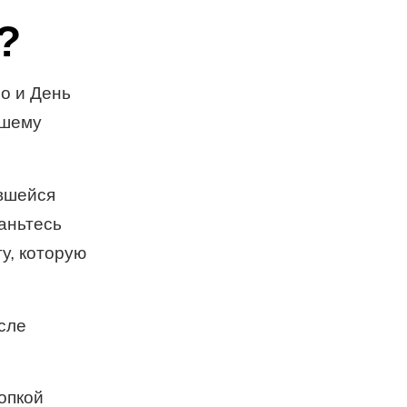
?
о и День
ошему
ившейся
аньтесь
у, которую
сле
опкой