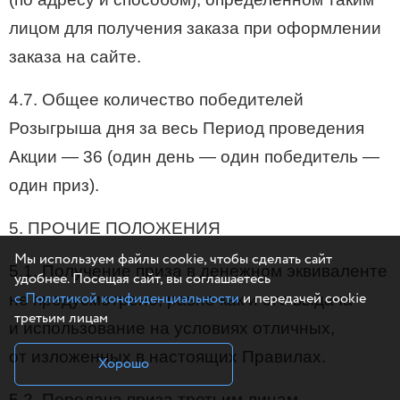
лицом для получения заказа при оформлении
заказа на сайте.
4.7. Общее количество победителей
Розыгрыша дня за весь Период проведения
Акции — 36 (один день — один победитель —
один приз).
5. ПРОЧИЕ ПОЛОЖЕНИЯ
Мы используем файлы cookie, чтобы сделать сайт
5.1. Получение приза в денежном эквиваленте
удобнее. Посещая сайт, вы соглашаетесь
с Политикой конфиденциальности
и передачей cookie
не предусмотрено, равно как и его выдача
третьим лицам
и использование на условиях отличных,
от изложенных в настоящих Правилах.
Хорошо
5.2. Передача приза третьим лицам