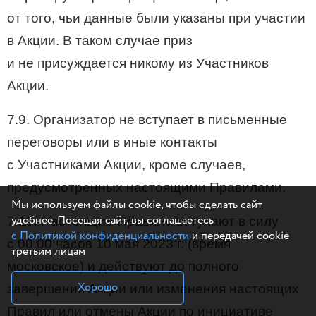
от того, чьи данные были указаны при участии
в Акции. В таком случае приз
и не присуждается никому из Участников
Акции.
7.9. Организатор не вступает в письменные
переговоры или в иные контакты
с Участниками Акции, кроме случаев,
предусмотренных настоящими Правилами.
Мы используем файлы cookie, чтобы сделать сайт
удобнее. Посещая сайт, вы соглашаетесь
7.10. Настоящие Правила вступают в силу
с Политикой конфиденциальности
и передачей cookie
с 00:00 часов 10 мая 2023 г. (время
третьим лицам
московское) и действуют до полного
Хорошо
завершения Акции или изменения настоящих
Правил или отмены Акции по инициативе