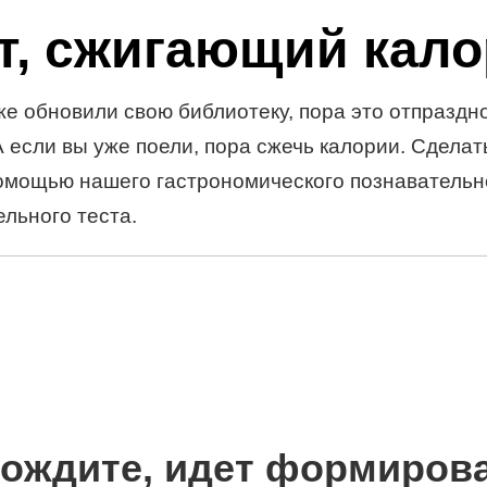
т, сжигающий кал
же обновили свою библиотеку, пора это отпраздн
А если вы уже поели, пора сжечь калории. Сделат
омощью нашего гастрономического познавательн
ельного теста.
ождите, идет формиров