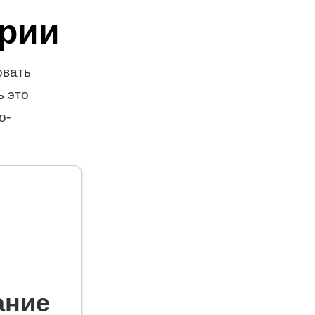
ории
овать
ь это
о-
ание