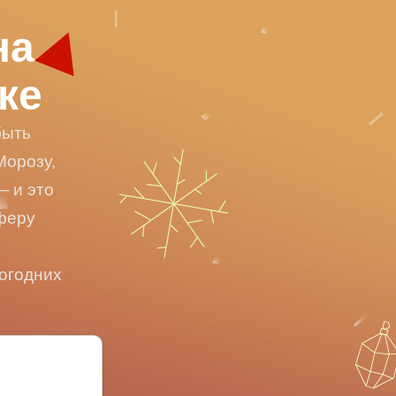
на
ке
быть
Морозу,
— и это
сферу
вогодних