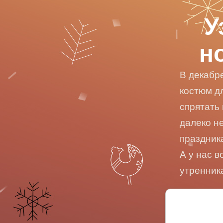
У
н
В декабр
костюм д
спрятать 
далеко н
праздник
А у нас в
утренник