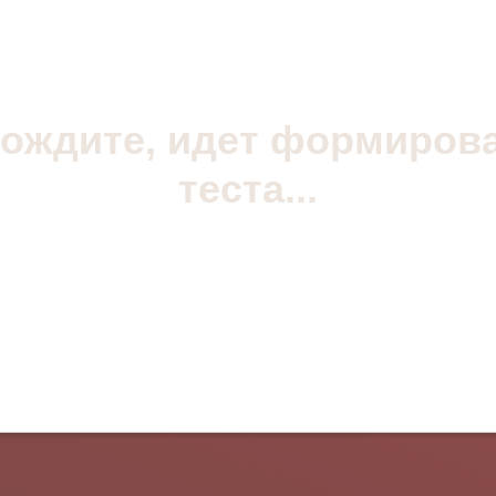
ождите, идет формиров
теста...