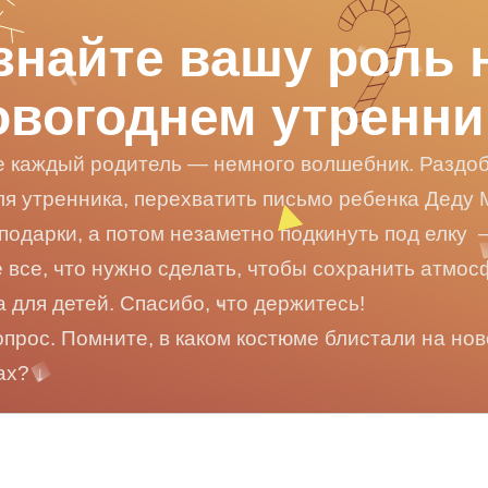
знайте вашу роль 
овогоднем утренни
е каждый родитель — немного волшебник. Раздо
ля утренника, перехватить письмо ребенка Деду 
подарки, а потом незаметно подкинуть под елку 
е все, что нужно сделать, чтобы сохранить атмо
а для детей. Спасибо, что держитесь!
опрос. Помните, в каком костюме блистали на но
ах?
↓