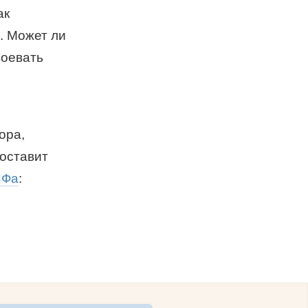
ак
. Может ли
воевать
ора,
оставит
ИФа
: