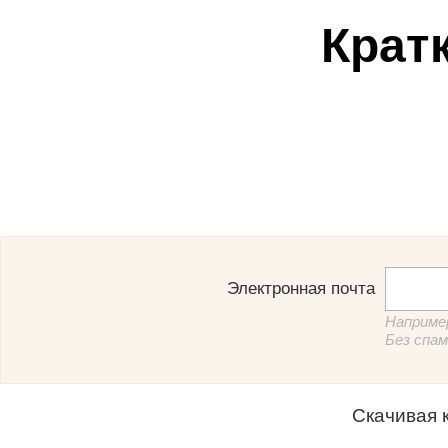
Крат
Электронная почта
Например
Без спам
Скачивая