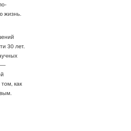
по-
ю жизнь.
шений
ти 30 лет.
научных
 —
й
том, как
вым.