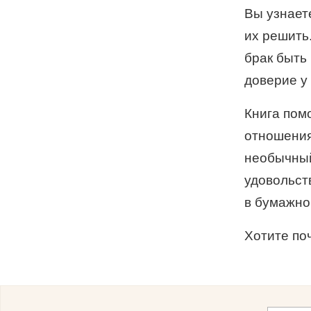
Вы узнает
их решить
брак быть
доверие у 
Книга пом
отношения
необычный
удовольст
в бумажно
Хотите по