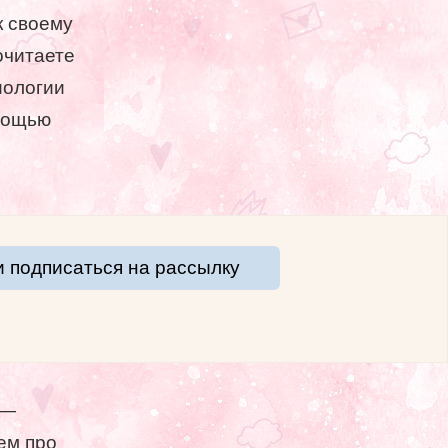
к своему
очитаете
иологии
омощью
и подписаться на рассылку
 —
ем про