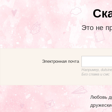
Ск
Это не пр
Электронная почта
Например, dulsi
Без спама и смс
Любовь д
дружески