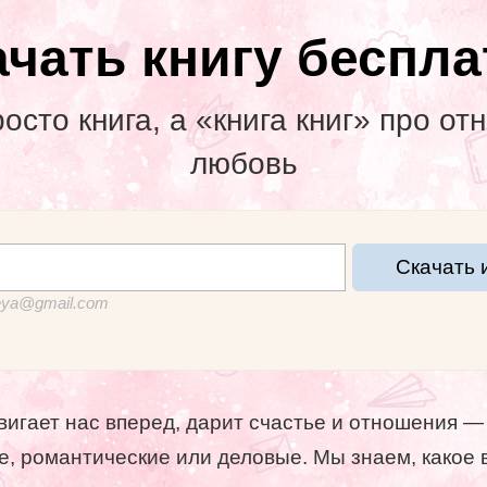
ачать книгу беспла
осто книга, а «книга книг» про о
любовь
Скачать 
neya@gmail.com
вигает нас вперед, дарит счастье и отношения —
е, романтические или деловые. Мы знаем, какое