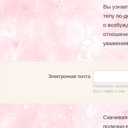
Вы узнае
телу по-
о возбуж
отношени
уважения
Электронная почта
Например, dulsi
Без спама и смс
Скачивая
полезно-