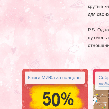
крутые к
для своих 
P.S. Одна
ну очень 
отношени
Книги МИФа за полцены
Собр
люби