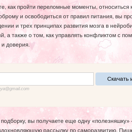
те, как пройти переломные моменты, относиться 
доброму и освободиться от правил питания, вы пр
дении и трех принципах развития мозга в нейроб
й, а также о том, как управлять конфликтом с п
 и доверия.
Скачать 
neya@gmail.com
 подборку, вы получаете еще одну «полезняшку»
вдохновляющую рассылку по саморазвитию. Пиш