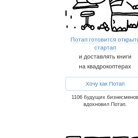
Потап готовится открыт
стартап
и доставлять книги
на квадрокоптерах
Рассказать друзь
сказать друзьям:
Вконтакте
Хочу как Потап
Вконтакте
1106
будущих бизнесмено
вдохновил Потап.