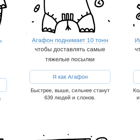
ь
Агафон поднимает 10 тонн
И
чтобы доставлять самые
ч
тяжелые посылки
ям:
Рассказать друзьям:
Я как Агафон
Вконтакте
Быстрее, выше, сильнее
станут
Ко
639
людей и слонов
.
и
в