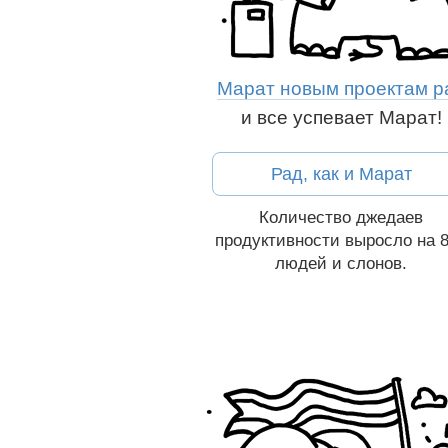
Марат новым проектам р
и все успевает Марат!
сказать друзьям:
Рад, как и Марат
Вконтакте
Рассказать друзь
Вконтакте
Количество джедаев
продуктивности выросло на 
людей и слонов
.