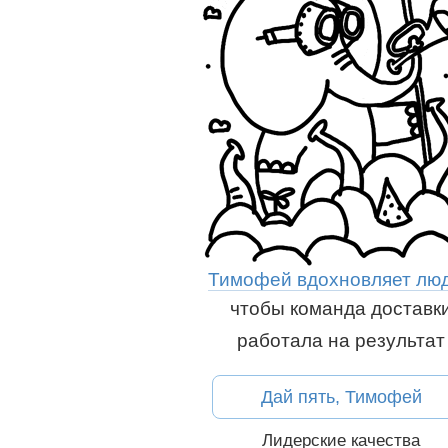
Тимофей вдохновляет лю
чтобы команда доставк
работала на результат
сказать друзьям:
Дай пять, Тимофей
Вконтакте
Рассказать друзь
Вконтакте
Лидерские качества