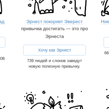
ад
Эрнест покоряет Эверест
Ник
привычка достигать — это про
Эрнеста
Рассказать друзьям:
Вконтакте
ям:
Хочу как Эрнест
6
808
739
людей и слонов
заведут
новую полезную привычку.