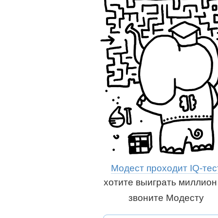
Модест проходит IQ-тес
хотите выиграть миллио
звоните Модесту
Рассказать друзь
Вконтакте
сказать друзьям: