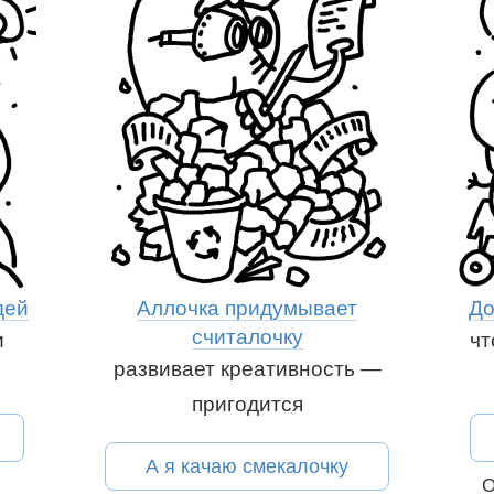
дей
Аллочка придумывает
До
считалочку
и
чт
развивает креативность —
пригодится
Рассказать друзьям:
ям:
Вконтакте
А я качаю смекалочку
О