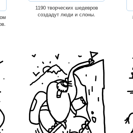
Вконтакте
1190 творческих шедевров
создадут люди и слоны.
том
ов
.