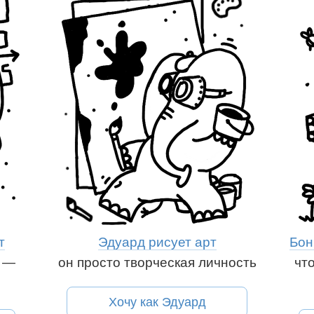
т
Эдуард рисует арт
Бон
н —
он просто творческая личность
чт
ям:
Хочу как Эдуард
Рассказать друзьям: