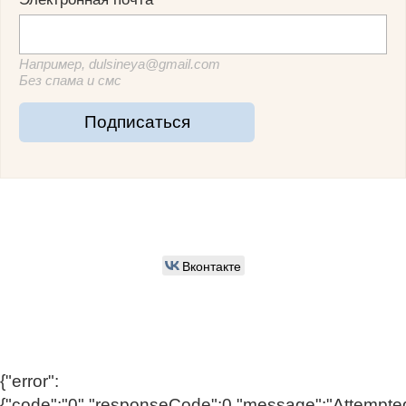
Например, dulsineya@gmail.com
Без спама и смс
Подписаться
Вконтакте
{"error":
{"code":"0","responseCode":0,"message":"Attempte