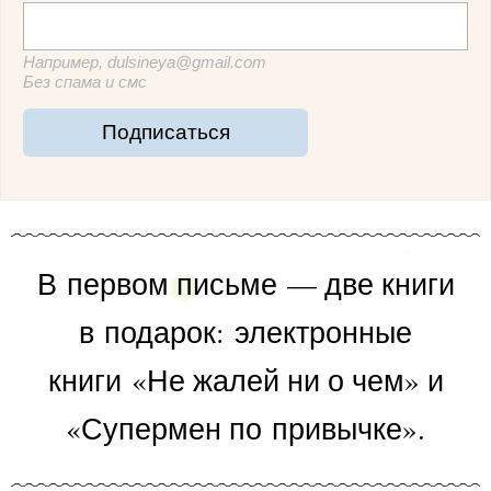
Например, dulsineya@gmail.com
Без спама и смс
Подписаться
В первом письме — две книги
в подарок:
электронные
книги
«
Не жалей ни о чем
» и
«Супермен по привычке».